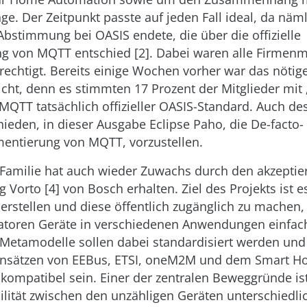
nge. Der Zeitpunkt passte auf jeden Fall ideal, da näm
Abstimmung bei OASIS endete, die über die offizielle
ng von MQTT entschied [2]. Dabei waren alle Firmenm
echtigt. Bereits einige Wochen vorher war das nöti
icht, denn es stimmten 17 Prozent der Mitglieder mit „
t MQTT tatsächlich offizieller OASIS-Standard. Auch d
ieden, in dieser Ausgabe Eclipse Paho, die De-facto-
entierung von MQTT, vorzustellen.
-Familie hat auch wieder Zuwachs durch den akzeptie
g Vorto [4] von Bosch erhalten. Ziel des Projekts ist 
erstellen und diese öffentlich zugänglich zu machen,
toren Geräte in verschiedenen Anwendungen einfac
 Metamodelle sollen dabei standardisiert werden und 
Ansätzen von EEBus, ETSI, oneM2M und dem Smart H
kompatibel sein. Einer der zentralen Beweggründe is
ilität zwischen den unzähligen Geräten unterschiedlic