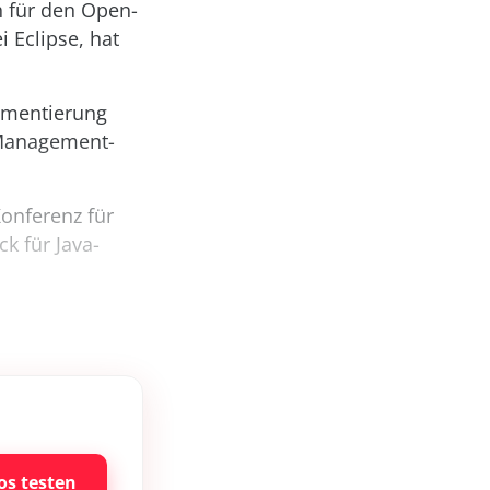
h für den Open-
i Eclipse, hat
lementierung
-Management-
Konferenz für
ck für Java-
os testen