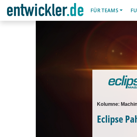
FÜR TEAMS
FU
Kolumne: Machin
Eclipse Pa