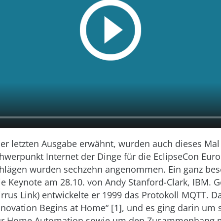
der letzten Ausgabe erwähnt, wurden auch dieses Mal 
hwerpunkt Internet der Dinge für die EclipseCon Euro
schlägen wurden sechzehn angenommen. Ein ganz be
die Keynote am 28.10. von Andy Stanford-Clark, IBM.
irrus Link) entwickelte er 1999 das Protokoll MQTT. 
novation Begins at Home“ [1], und es ging darin um 
für Home Automation sowie um den Zusammenhang 