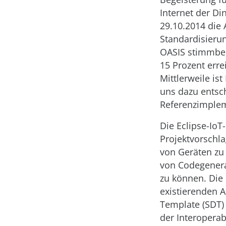
Internet der Di
29.10.2014 die 
Standardisieru
OASIS stimmber
15 Prozent erre
Mittlerweile is
uns dazu entsch
Referenzimplem
Die Eclipse-IoT
Projektvorschla
von Geräten zu 
von Codegenera
zu können. Die
existierenden 
Template (SDT) 
der Interoperab