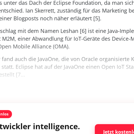
es unter das Dach der Eclipse Foundation, da man sic
ntschied. Ian Skerrett, zuständig für das Marketing be
einer Blogposts noch näher erläutert [5].
rschlag mit dem Namen Leshan [6] ist eine Java-Imp
t M2M, einer Abwandlung für IoT-Geräte des Device
Open Mobile Alliance (OMA).
fand auch die JavaOne, die von Oracle organisierte 
 statt. Eclipse hat auf der JavaOne einen Open IoT Sta
tellt [7...
enlos
twickler intelligence.
Jetzt kostenl