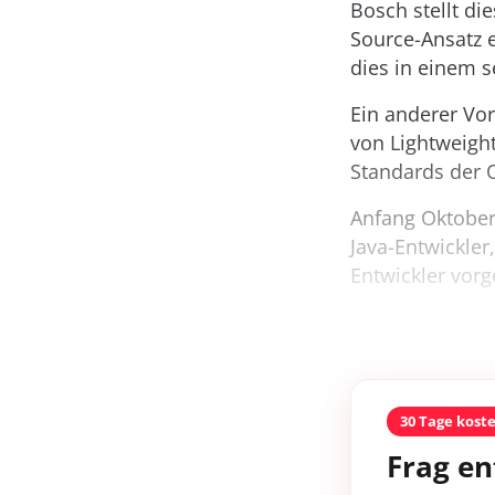
Bosch stellt di
Source-Ansatz e
dies in einem s
Ein anderer Vo
von Lightweigh
Standards der 
Anfang Oktober 
Java-Entwickler,
Entwickler vorges
30 Tage kost
Frag en