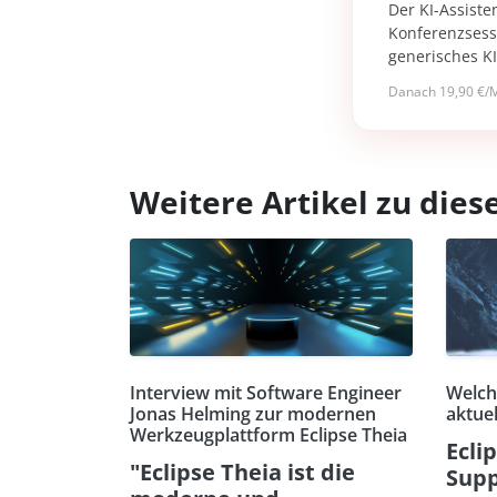
Der KI-Assiste
Konferenzsessi
generisches K
Danach 19,90 €/M
Weitere Artikel zu di
Interview mit Software Engineer
Welch
Jonas Helming zur modernen
aktuel
Werkzeugplattform Eclipse Theia
Ecli
"Eclipse Theia ist die
Supp