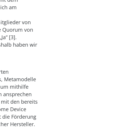
lich am
itglieder von
ge Quorum von
Ja“ [3].
eshalb haben wir
rten
es, Metamodelle
 um mithilfe
h ansprechen
mit den bereits
ome Device
t die Förderung
her Hersteller.