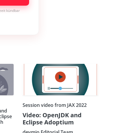
rzeit kündbar
Session video from JAX 2022
und
Video: OpenJDK and
lipse
Eclipse Adoptium
ch
devmio Editorial Team