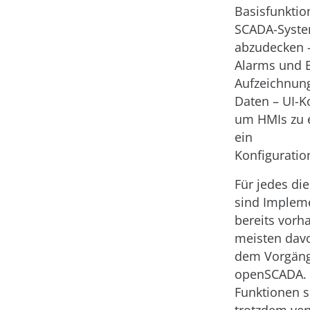
Basisfunktio
SCADA-Syst
abzudecken –
Alarms und E
Aufzeichnung
Daten – UI-
um HMIs zu e
ein
Konfigurati
Für jedes di
sind Implem
bereits vorh
meisten davo
dem Vorgän
openSCADA. E
Funktionen s