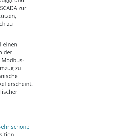
ebuggt und
nSCADA zur
tützen,
ch zu
l einen
n der
in Modbus-
 Umzug zu
chnische
el erscheint.
glischer
sehr schöne
sition