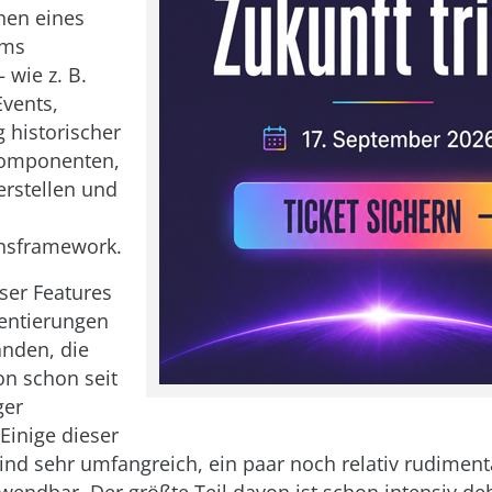
nen eines
ems
 wie z. B.
vents,
 historischer
Komponenten,
rstellen und
onsframework.
eser Features
entierungen
anden, die
n schon seit
ger
inige dieser
ind sehr umfangreich, ein paar noch relativ rudiment