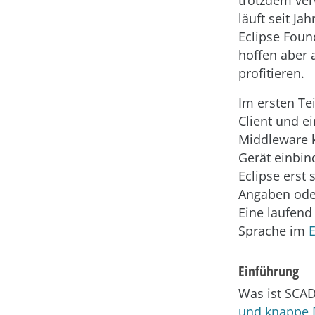
trotzdem ver
läuft seit J
Eclipse Found
hoffen aber 
profitieren.
Im ersten Te
Client und e
Middleware k
Gerät einbin
Eclipse erst 
Angaben oder
Eine laufend 
Sprache im
Einführung
Was ist SCAD
und knappe D