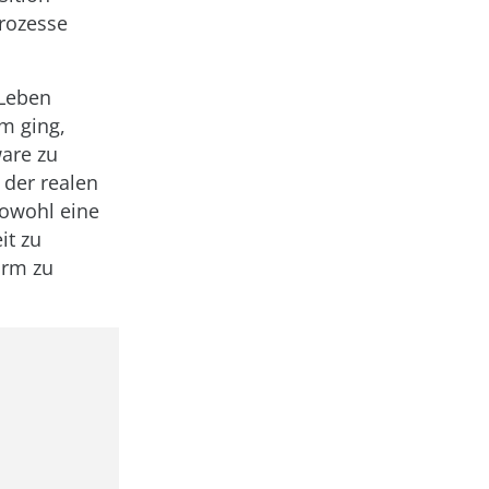
rozesse
 Leben
m ging,
are zu
 der realen
sowohl eine
it zu
orm zu