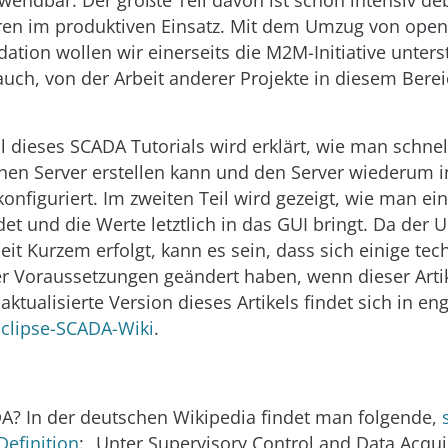
wendbar. Der größte Teil davon ist schon intensiv d
ahren im produktiven Einsatz. Mit dem Umzug von ope
ation wollen wir einerseits die M2M-Initiative unters
auch, von der Arbeit anderer Projekte in diesem Berei
il dieses SCADA Tutorials wird erklärt, wie man schnel
inen Server erstellen kann und den Server wiederum i
onfiguriert. Im zweiten Teil wird gezeigt, wie man e
det und die Werte letztlich in das GUI bringt. Da der
seit Kurzem erfolgt, kann es sein, dass sich einige te
 Voraussetzungen geändert haben, wenn dieser Artik
aktualisierte Version dieses Artikels findet sich in en
Eclipse-SCADA-Wiki
.
A? In der deutschen Wikipedia findet man folgende,
efinition
: „Unter Supervisory Control and Data Acqui