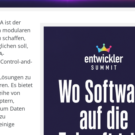
A ist der
en modularen
 schaffen,
lichen soll,
A-
-Control-and-
)Lösungen zu
en. Es bietet
eihe von
ptern,
 um Daten
zu
einige