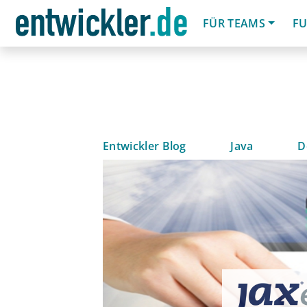
FÜR TEAMS
FU
Entwickler Blog
Java
D