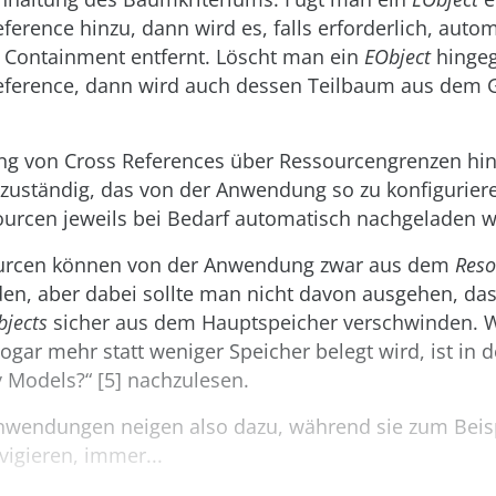
erence hinzu, dann wird es, falls erforderlich, auto
 Containment entfernt. Löscht man ein
EObject
hingeg
eference, dann wird auch dessen Teilbaum aus de
ung von Cross References über Ressourcengrenzen hin
zuständig, das von der Anwendung so zu konfiguriere
ourcen jeweils bei Bedarf automatisch nachgeladen 
ourcen können von der Anwendung zwar aus dem
Reso
en, aber dabei sollte man nicht davon ausgehen, das
bjects
sicher aus dem Hauptspeicher verschwinden.
gar mehr statt weniger Speicher belegt wird, ist in
 Models?“ [5] nachzulesen.
nwendungen neigen also dazu, während sie zum Beis
igieren, immer...