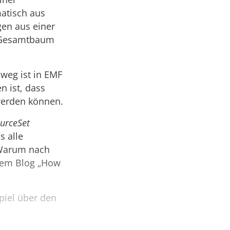
matisch aus
en aus einer
m Gesamtbaum
weg ist in EMF
n ist, dass
werden können.
urceSet
s alle
 Warum nach
 dem Blog „How
piel über den