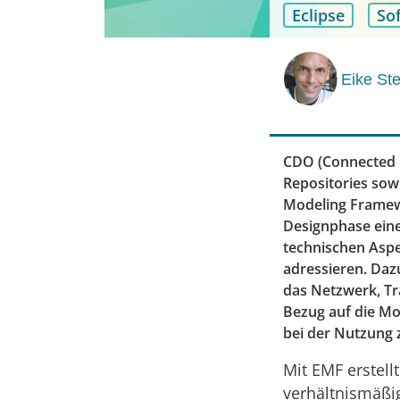
Eclipse
So
Eike St
CDO (Connected 
Repositories sow
Modeling Framewo
Designphase eine
technischen Aspe
adressieren. Daz
das Netzwerk, Tra
Bezug auf die Mod
bei der Nutzung z
Mit EMF erstel
verhältnismäßig