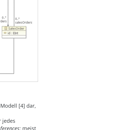
Modell [4] dar,
r jedes
ferences
; meist