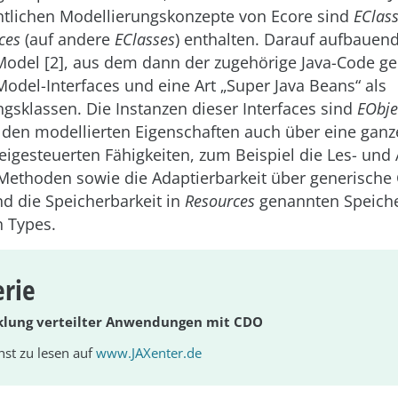
entlichen Modellierungskonzepte von Ecore sind
EClas
ces
(auf andere
EClasses
) enthalten. Darauf aufbauen
odel [2], aus dem dann der zugehörige Java-Code gen
Model-Interfaces und eine Art „Super Java Beans“ als
gsklassen. Die Instanzen dieser Interfaces sind
EObje
 den modellierten Eigenschaften auch über eine ganz
igesteuerten Fähigkeiten, zum Beispiel die Les- und 
e Methoden sowie die Adaptierbarkeit über generische
nd die Speicherbarkeit in
Resources
genannten Speiche
 Types.
erie
cklung verteilter Anwendungen mit CDO
hst zu lesen auf
www.JAXenter.de