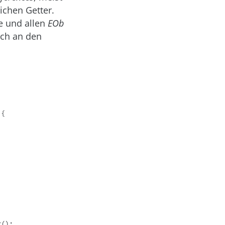
lichen Getter.
e und allen
EOb
ach an den
{
