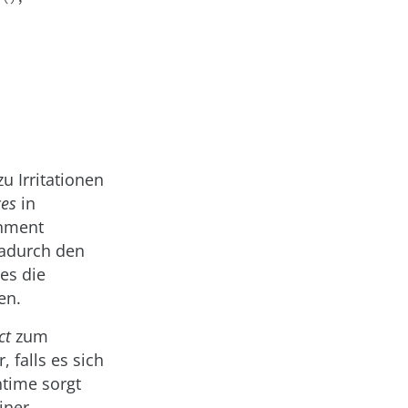
u Irritationen
ces
in
inment
dadurch den
es die
en.
ct
zum
, falls es sich
ntime sorgt
iner