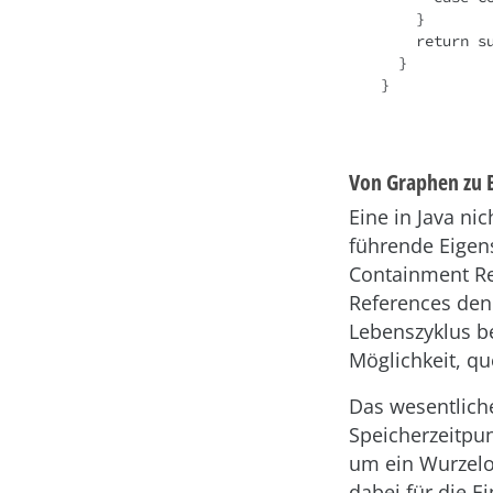
    }

    return super.eGet(featureID);

  }

}
Von Graphen zu
Eine in Java ni
führende Eigen
Containment Re
References den
Lebenszyklus be
Möglichkeit, qu
Das wesentliche
Speicherzeitpu
um ein Wurzelo
dabei für die 