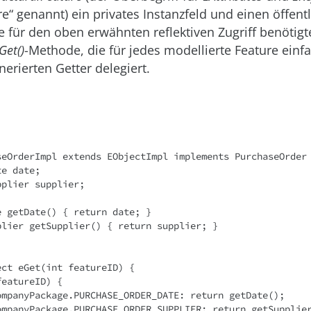
re“ genannt) ein privates Instanzfeld und einen öffent
 für den oben erwähnten reflektiven Zugriff benötigt
­Get()
-Methode, die für jedes modellierte Feature einf
erierten Getter delegiert.
seOrderImpl extends EObjectImpl implements PurchaseOrder 