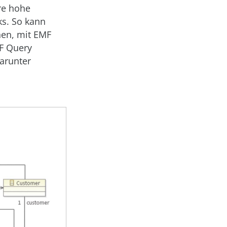
re hohe
ks. So kann
hen, mit EMF
MF Query
arunter