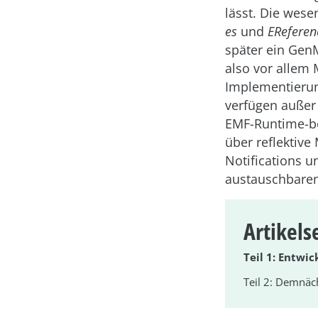
lässt. Die wes
es
und
EReferen
später ein GenM
also vor allem 
Implementierun
verfügen außer
EMF-Runtime-be
über reflektiv
Notifications u
austauschbaren
Artikels
Teil 1: Entwi
Teil 2: Demnäc