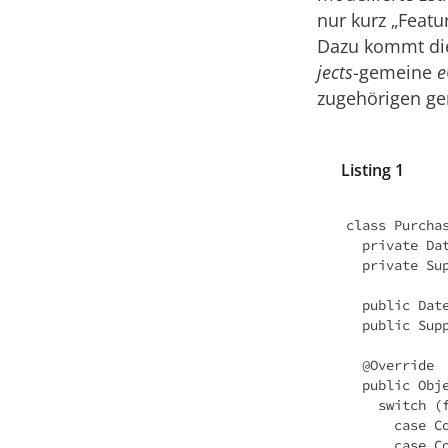
nur kurz „Featu
Dazu kommt die
jects
-gemeine
e
zugehörigen gen
Listing 1
class Purcha
  private Date date;

  private Supplier supplier;

  public Date getDate() { return date; }

  public Supplier getSupplier() { return supplier; }

  @Override

  public Object eGet(int featureID) {

    switch (featureID) {

      case CompanyPackage.PURCHASE_ORDER_DATE: return getDate();

      case CompanyPackage.PURCHASE_ORDER_SUPPLIER: return getSupplier();
