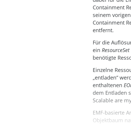
Containment Ref
seinem vorigen
Containment R
entfernt.
Für die Auflös
ein
ResourceSet
benötigte Ress
Einzelne Ress
„entladen“ werd
enthaltenen
EO
dem Entladen so
Scalable are my
EMF-basierte A
Objektbaum nav