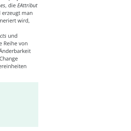
ses
, die
EAttribut
d erzeugt man
eriert wird,
cts
und
e Reihe von
Änderbarkeit
 Change
reinheiten