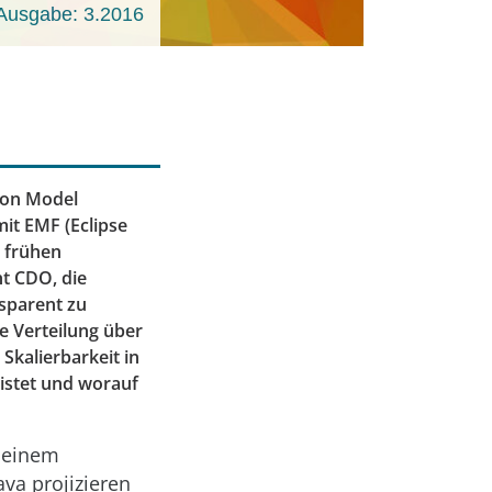
Ausgabe: 3.2016
von Model
it EMF (­Eclipse
 frühen
ht CDO, die
sparent zu
e Verteilung über
Skalierbarkeit in
eistet und worauf
, einem
ava projizieren