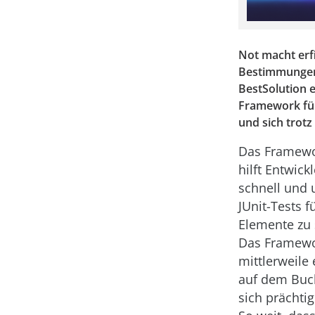
Not macht erfi
Bestimmungen 
BestSolution 
Framework für
und sich trot
Das Framewo
hilft Entwick
schnell und 
JUnit-Tests f
Elemente zu 
Das Framewo
mittlerweile 
auf dem Buc
sich prächtig