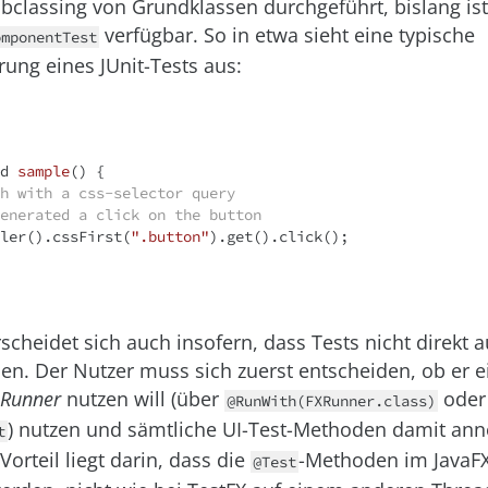
bclassing von Grundklassen durchgeführt, bislang ist
verfügbar. So in etwa sieht eine typische
omponentTest
ung eines JUnit-Tests aus:
d
sample
()
{

h with a css-selector query
enerated a click on the button
oller().cssFirst(
".button"
).get().click();

scheidet sich auch insofern, dass Tests nicht direkt 
n. Der Nutzer muss sich zuerst entscheiden, ob er e
Runner
nutzen will (über
oder 
@RunWith(FXRunner.class)
) nutzen und sämtliche UI-Test-Methoden damit ann
t
orteil liegt darin, dass die
-Methoden im JavaF
@Test