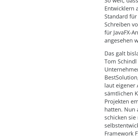
So weit, dass
Entwicklern 
Standard für
Schreiben vo
für JavaFX-
angesehen w
Das galt bisl
Tom Schindl
Unternehme
BestSolution
laut eigener
sämtlichen 
Projekten e
hatten. Nun 
schicken sie
selbstentwic
Framework F