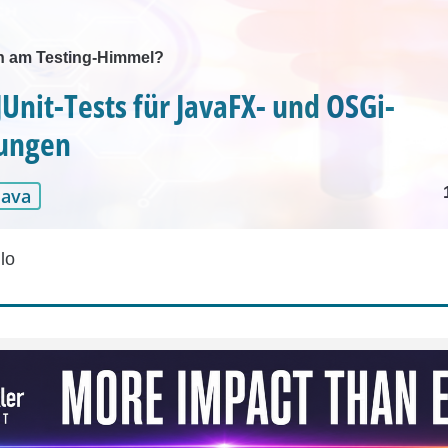
n am Testing-Himmel?
JUnit-Tests für JavaFX- und OSGi-
ungen
Java
lo