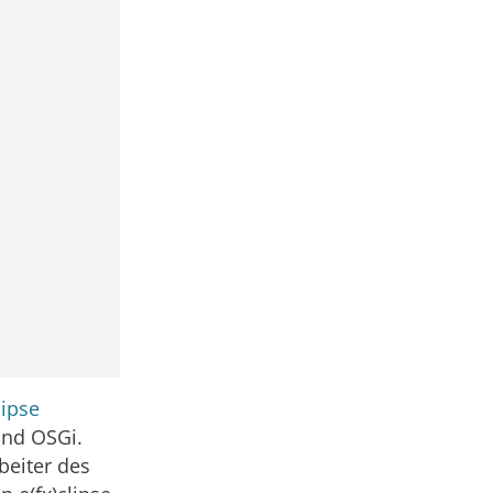
lipse
und OSGi.
beiter des