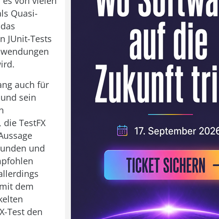
 es von vielen
als Quasi-
 das
n JUnit-Tests
Anwendungen
ird.
ang auch für
 und sein
n
, die TestFX
 Aussage
Kunden und
mpfohlen
allerdings
 mit dem
kelten
X-Test den