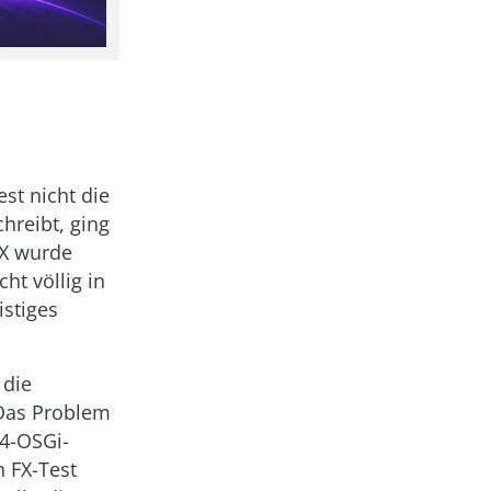
st nicht die
hreibt, ging
FX wurde
ht völlig in
istiges
 die
 Das Problem
e4-OSGi-
n FX-Test