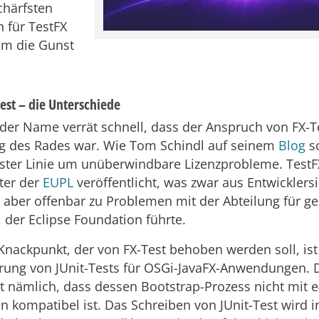
chärfsten
 für TestFX
um die Gunst
Test – die Unterschiede
 der Name verrät schnell, dass der Anspruch von FX-Te
g des Rades war. Wie Tom Schindl auf seinem
Blog
sc
rster Linie um unüberwindbare Lizenzprobleme. Test
nter der
EUPL
veröffentlicht, was zwar aus Entwicklersic
 aber offenbar zu Problemen mit der Abteilung für ge
 der Eclipse Foundation führte.
 Knackpunkt, der von FX-Test behoben werden soll, ist
rung von JUnit-Tests für OSGi-JavaFX-Anwendungen.
st nämlich, dass dessen Bootstrap-Prozess nicht mit 
kompatibel ist. Das Schreiben von JUnit-Test wird i