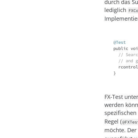
durch das Su
lediglich
FXC
Implementier
@Test
public
voi
// Searc
// and g
  rcontr
}

FX-Test unter
werden könne
spezifischen
Regel (
@FXTes
möchte. Der V