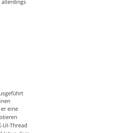
 allerdings
ausgeführt
inen
er eine
otieren
X-UI-Thread