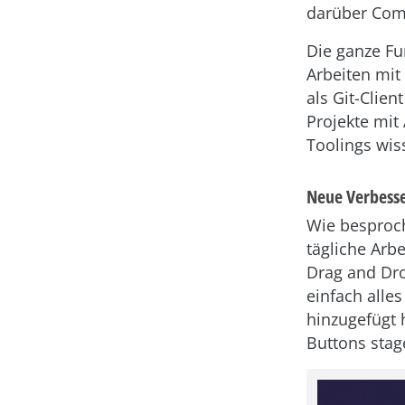
darüber Comm
Die ganze Fu
Arbeiten mit 
als Git-Clien
Projekte mit
Toolings wis
Neue Verbesse
Wie besproch
tägliche Arb
Drag and Dro
einfach alle
hinzugefügt h
Buttons stag