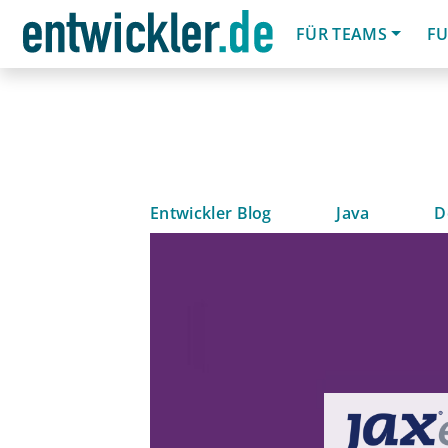
FÜR TEAMS
FU
Entwickler Blog
Java
D