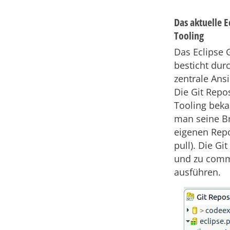
Das aktuelle E
Tooling
Das Eclipse 
besticht dur
zentrale Ansi
Die Git Repo
Tooling beka
man seine Br
eigenen Repo
pull). Die G
und zu comm
ausführen.