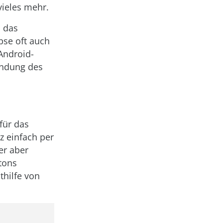
vieles mehr.
s das
ipse oft auch
 Android-
wendung des
für das
z einfach per
er aber
tons
thilfe von