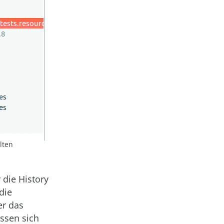
lten
 die History
die
er das
ssen sich