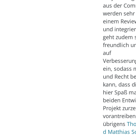
aus der Com
werden sehr 
einem Revie
und integrie
geht zudem s
freundlich 
auf
Verbesserun
ein, sodass 
und Recht b
kann, dass d
hier Spaß ma
beiden Entwi
Projekt zurze
vorantreiben
übrigens
Tho
d Matthias 