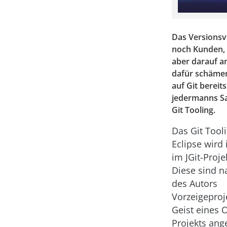
Das Versionsv
noch Kunden, 
aber darauf a
dafür schämen
auf Git berei
jedermanns Sac
Git Tooling.
Das Git Tool
Eclipse wird
im JGit-Proje
Diese sind 
des Autors
Vorzeigeproj
Geist eines 
Projekts ang