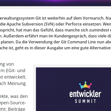
erwaltungssystem Git ist weiterhin auf dem Vormarsch. Nat
die Apache Subversion (SVN) oder Perforce einsetzen. We
nspricht, hat man das Gefühl, dass manche sich zumindest 
. Außerdem erfährt man im Kundengespräch, dass viele di
ts planen. Da die Verwendung der Git Command Line nun abe
he ist, geht es in dieser Ausgabe um eine gute Alternative:
ing von
 im EGit- und
kt entwickelt.
nach Meinung
ekte, was den
Open-Source-
eht: Beiträge