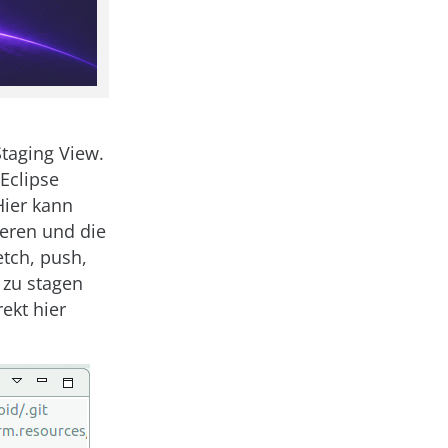
Staging View.
Eclipse
Hier kann
eren und die
etch, push,
 zu stagen
ekt hier