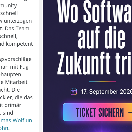
munity
schnell
w unterzogen
rt. Das Team
chnell,
und kompetent
gsvorschläge
man mit Fug
ehaupten
ie Mitarbeit
cht. Die
ckler, die das
it primär
, sind
mas Wolf un
Sohn
.