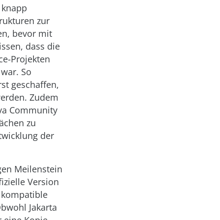
d knapp
trukturen zur
en, bevor mit
ssen, dass die
ce-Projekten
 war. So
st geschaffen,
 werden. Zudem
ava Community
wächen zu
twicklung der
gen Meilenstein
izielle Version
8 kompatible
Obwohl Jakarta