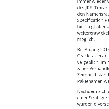
immer wieder v
des JRE. Trotz
den Namensrau
Specification 
hier liegt abe
weiterentwicke
möglich.
Bis Anfang 2019
Oracle zu erzie
vergeblich. Im 
zäher Verhandl
Zeitpunkt stand
Paketnamen wei
Nachdem sich d
einer Strategie
wurden diverse