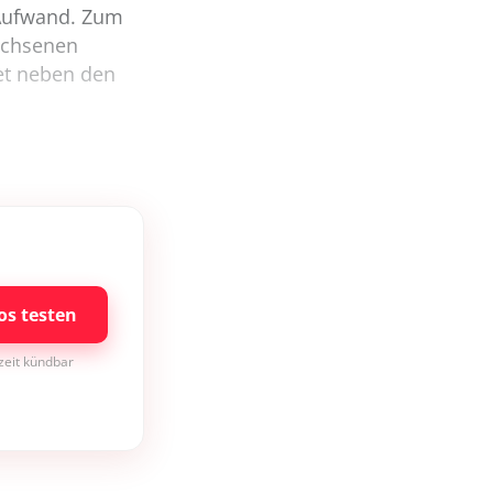
r Aufwand. Zum
wachsenen
et neben den
os testen
rzeit kündbar