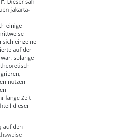
“. Dieser sah
uen jakarta-
ch einige
hrittweise
 sich einzelne
ierte auf der
 war, solange
 theoretisch
grieren,
men nutzen
men
r lange Zeit
teil dieser
g auf den
chsweise