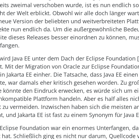
reits zweimal verschoben wurde, ist es nun endlich so
cht der Welt erblickt. Obwohl wir alle doch länger wa
e neue Version der beliebten und weitverbreiteten Platt
jekte nun endlich da. Um die außergewöhnliche Bede
te dieses Releases besser einordnen zu können, mu
nfangen.
wird Java EE unter dem Dach der Eclipse Foundation [
t. Mit der Migration von Oracle zur Eclipse Foundatio
 Jakarta EE einher. Die Tatsache, dass Java EE ein
e, war damals eher kritisch gesehen worden. Zu groß
 könnte den Eindruck erwecken, es würde sich um e
nkompatible Plattform handeln. Aber es half alles nic
 zu vermeiden. Inzwischen haben sich die meisten a
 und Jakarta EE ist fast zu einem Synonym für Java 
Eclipse Foundation war ein enormes Unterfangen, das
t hat. Schließlich ging es nicht nur darum, Quellcode