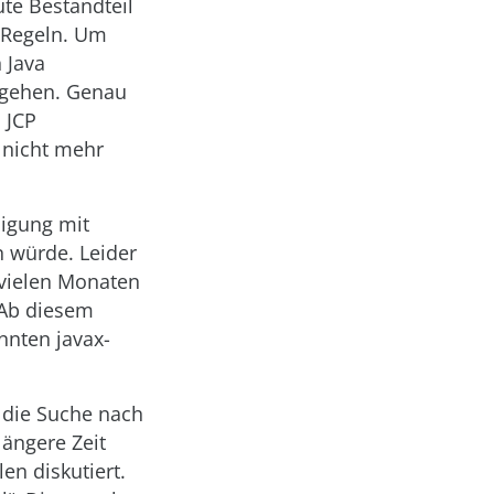
te Bestandteil
e Regeln. Um
 Java
 gehen. Genau
 JCP
 nicht mehr
nigung mit
n würde. Leider
 vielen Monaten
 Ab diesem
nnten javax-
 die Suche nach
längere Zeit
n diskutiert.