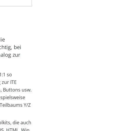
ie
htig, bei
alog zur
 1:1 so
 zur ITE
, Buttons usw.
ispielsweise
 Teilbaums Y/Z
olkits, die auch
OS, HTML, Win