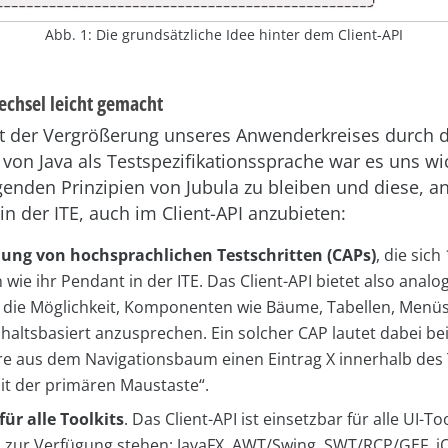
Abb. 1: Die grundsätzliche Idee hinter dem Client-API
chsel leicht gemacht
it der Vergrößerung unseres Anwenderkreises durch d
on Java als Testspezifikationssprache war es uns wic
enden Prinzipien von Jubula zu bleiben und diese, an
in der ITE, auch im Client-API anzubieten:
ng von hochsprachlichen Testschritten (CAPs)
, die sich
 wie ihr Pendant in der ITE. Das Client-API bietet also analog
s die Möglichkeit, Komponenten wie Bäume, Tabellen, Menüs
haltsbasiert anzusprechen. Ein solcher CAP lautet dabei be
ere aus dem Navigationsbaum einen Eintrag X innerhalb des
it der primären Maustaste“.
für alle Toolkits
. Das Client-API ist einsetzbar für alle UI-To
TE zur Verfügung stehen: JavaFX, AWT/Swing, SWT/RCP/GEF, i