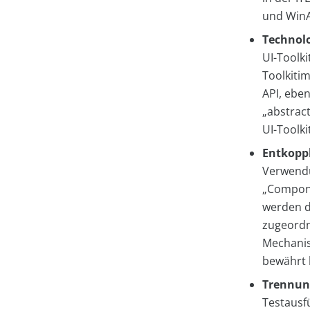
und Win
Technol
UI-Toolki
Toolkiti
API, eben
„abstract
UI-Toolk
Entkopp
Verwendu
„Compone
werden d
zugeordn
Mechanism
bewährt 
Trennun
Testausf