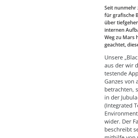
Seit nunmehr 
für grafische
über tiefgehe
internen Aufb
Weg zu Mars ha
geachtet, dies
Unsere „Blac
aus der wir d
testende App
Ganzes von 
betrachten, s
in der Jubula
(Integrated T
Environment)
wider. Der F
beschreibt se
mithilfe von 