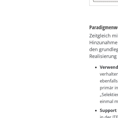
Paradigmenwe
Zeitgleich m
Hinzunahme v
den grundleg
Realisierung 
Verwendu
verhalten
ebenfall
primär in
„Selekti
einmal m
Support 
in der I