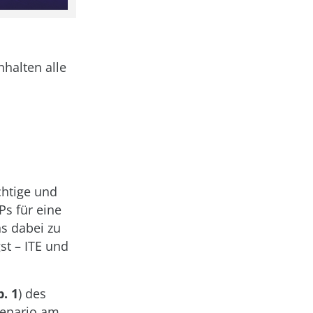
nhalten alle
chtige und
Ps für eine
ns dabei zu
st – ITE und
. 1
) des
zenario am