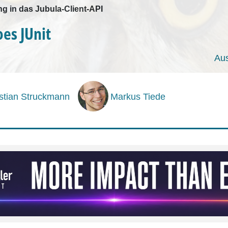
g in das Jubula-Client-API
oes JUnit
Au
stian Struckmann
Markus Tiede