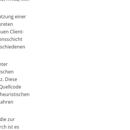
tzung einer
kreten
uen Client-
ionsschicht
erschiedenen
nter
ischen
z. Diese
 Quellcode
heuristischen
 Jahren
 die zur
ch ist es