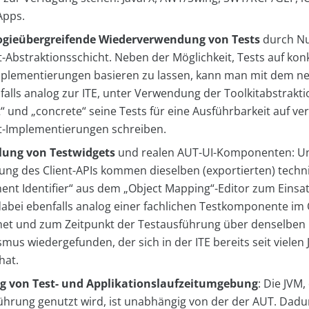
Apps.
ogieübergreifende Wiederverwendung von Tests
durch Nu
t-Abstraktionsschicht. Neben der Möglichkeit, Tests auf kon
mplementierungen basieren zu lassen, kann man mit dem ne
falls analog zur ITE, unter Verwendung der Toolkitabstrakt
“ und „concrete“ seine Tests für eine Ausführbarkeit auf v
it-Implementierungen schreiben.
lung von Testwidgets
und realen AUT-UI-Komponenten: U
ng des Client-APIs kommen dieselben (exportierten) techn
nt Identifier“ aus dem „Object Mapping“-Editor zum Einsat
abei ebenfalls analog einer fachlichen Testkomponente im
et und zum Zeitpunkt der Testausführung über denselben 
us wiedergefunden, der sich in der ITE bereits seit vielen
hat.
g von Test- und Applikationslaufzeitumgebung
: Die JVM,
ührung genutzt wird, ist unabhängig von der der AUT. Dadur