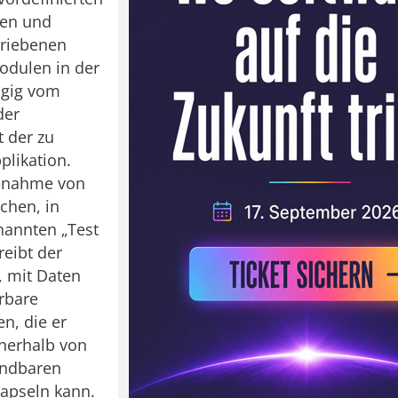
nen und
hriebenen
odulen in der
ngig vom
der
t der zu
plikation.
fenahme von
chen, in
nannten „Test
reibt der
, mit Daten
rbare
n, die er
nerhalb von
ndbaren
apseln kann.