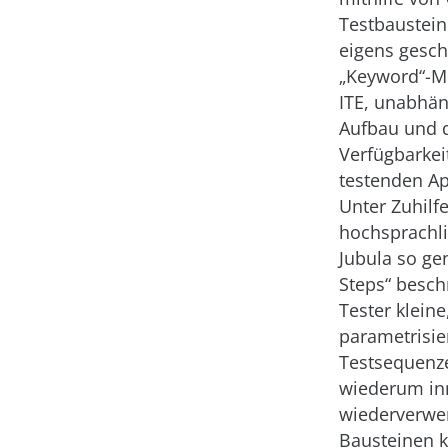
Testbaustei
eigens gesc
„Keyword“-M
ITE, unabhä
Aufbau und 
Verfügbarkei
testenden Ap
Unter Zuhil
hochsprachli
Jubula so ge
Steps“ besch
Tester kleine
parametrisie
Testsequenze
wiederum in
wiederverwe
Bausteinen k