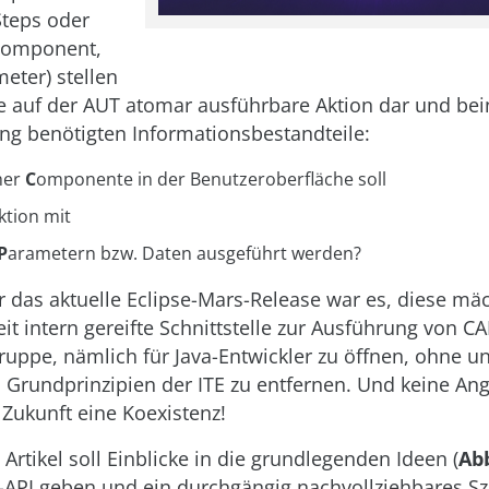
Steps oder
Component,
eter) stellen
ne auf der AUT atomar ausführbare Aktion dar und bei
ng benötigten Informationsbestandteile:
her
C
omponente in der Benutzeroberfläche soll
ktion mit
P
arametern bzw. Daten ausgeführt werden?
ür das aktuelle Eclipse-Mars-Release war es, diese mä
it intern gereifte Schnittstelle zur Ausführung von CA
gruppe, nämlich für Java-Entwickler zu öffnen, ohne u
 Grundprinzipien der ITE zu entfernen. Und keine Ang
 Zukunft eine Koexistenz!
Artikel soll Einblicke in die grundlegenden Ideen (
Abb
t-API geben und ein durchgängig nachvollziehbares S