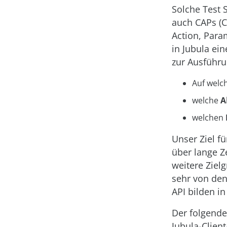
Solche Test 
auch CAPs (
Action, Param
in Jubula ei
zur Ausführu
Auf welc
welche
A
welchen
Unser Ziel f
über lange Ze
weitere Ziel
sehr von den
API bilden in
Der folgende 
Jubula-Clien