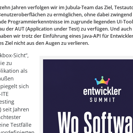
zehn Jahren verfolgen wir im Jubula-Team das Ziel, Testau
 Benutzeroberflächen zu ermöglichen, ohne dabei zwingen
nde Programmierkenntnisse im zugrunde liegenden UI-Tool
au der AUT (Application under Test) zu verfügen. Und auc
ben wir trotz der Einführung eines Java-API für Entwickler
es Ziel nicht aus den Augen zu verlieren.
kbox-Sicht“,
ie zu
likation als
außen
piegelt sich
-ITE
esting
 seit Jahren
achtester
ine Testfälle
vordefinierten