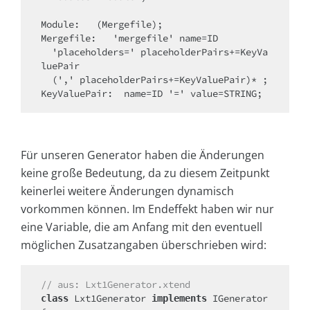
Module:   (Mergefile);

Mergefile:   'mergefile' name=ID 

  'placeholders=' placeholderPairs+=KeyVa
luePair 

  (',' placeholderPairs+=KeyValuePair)* ;

KeyValuePair:  name=ID '=' value=STRING;
Für unseren Generator haben die Änderungen
keine große Bedeutung, da zu diesem Zeitpunkt
keinerlei weitere Änderungen dynamisch
vorkommen können. Im Endeffekt haben wir nur
eine Variable, die am Anfang mit den eventuell
möglichen Zusatzangaben überschrieben wird:
// aus: Lxt1Generator.xtend
 Lxt1Generator 
 IGenerator 
class
implements