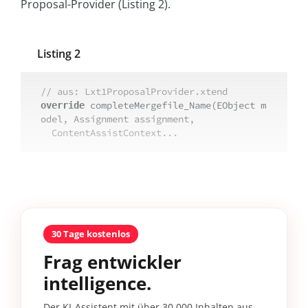
Proposal-Provider (Listing 2).
Listing 2
// aus: Lxt1ProposalProvider.xtend
 completeMergefile_Name(EObject m
override
odel, Assignment assignment, 

  ContentAssistContext...
30 Tage kostenlos
Frag entwickler
intelligence.
Der KI-Assistent mit über 30.000 Inhalten aus