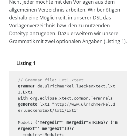
Nicht jeder möchte mit den Vorlagen aus dem
allgemeinen Verzeichnis arbeiten. Wir benötigen
deshalb eine Möglichkeit, in unserer DSL das
Vorlagenverzeichnis bzw. den zu nutzenden
Dateityp anzugeben. Dazu erweitern wir unsere
Grammatik mit zwei optionalen Angaben (Listing 1).
Listing 1
// Grammar file: Lxt1.xtext
 de.ulrichmerkel.lueckenxtext.lxt
grammar
with
 lxt1 "http://www.ulrichmerkel.d
generate
e/lueckenxtext/lxt1/Lxt1"

Model: 
('mergedir=' mergedir=STRING)? ('m
ergeext=' mergeext=ID)?
  modules+=Module+;
