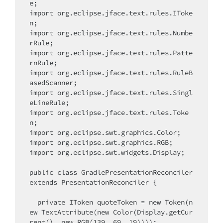
e;

import org.eclipse.jface.text.rules.IToke
n;

import org.eclipse.jface.text.rules.Numbe
rRule;

import org.eclipse.jface.text.rules.Patte
rnRule;

import org.eclipse.jface.text.rules.RuleB
asedScanner;

import org.eclipse.jface.text.rules.Singl
eLineRule;

import org.eclipse.jface.text.rules.Toke
n;

import org.eclipse.swt.graphics.Color;

import org.eclipse.swt.graphics.RGB;

import org.eclipse.swt.widgets.Display;

public class GradlePresentationReconciler 
extends PresentationReconciler {

  private IToken quoteToken = new Token(n
ew TextAttribute(new Color(Display.getCur
rent(), new RGB(139, 69, 19))));
