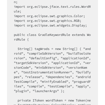
n;

import org.eclipse.jface.text.rules.WordR
ule;

import org.eclipse.swt.graphics.Color;

import org.eclipse.swt.graphics.RGB;

import org.eclipse.swt.widgets.Display;

public class GradleKeywordRule extends Wo
rdRule {

  String[] tagWrods = new String[] { "and
roid", "compileSdkVersion", "buildToolsVe
rsion", "defaultConfig", "applicationId", 
"targetSdkVersion", "applicationId", "ver
sionCode", "minSdkVersion", "versionNam
e", "testInstrumentationRunner", "buildTy
pes", "release", "dependencies", "android
TestCompile", "minifyEnabled", "proguardF
iles", "compile", "testCompile", "apply", 
"plugin", "launcherArgs" };

  private IToken wordToken = new Token(ne