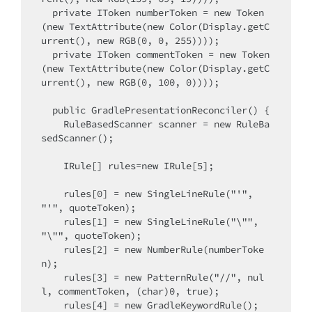
  private IToken numberToken = new Token
(new TextAttribute(new Color(Display.getC
urrent(), new RGB(0, 0, 255))));

  private IToken commentToken = new Token
(new TextAttribute(new Color(Display.getC
urrent(), new RGB(0, 100, 0))));

  public GradlePresentationReconciler() {

    RuleBasedScanner scanner = new RuleBa
sedScanner();

    IRule[] rules=new IRule[5];

    rules[0] = new SingleLineRule("'", 
"'", quoteToken);

    rules[1] = new SingleLineRule("\"", 
"\"", quoteToken);

    rules[2] = new NumberRule(numberToke
n);

    rules[3] = new PatternRule("//", nul
l, commentToken, (char)0, true);

    rules[4] = new GradleKeywordRule();
