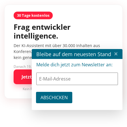
30 Tage kostenlos
Frag entwickler
intelligence.
Der KI-Assistent mit über 30.000 Inhalten aus
×
Konferenzsessions, Fachartikeln und Tutorials –
Bleibe auf dem neuesten Stand
kein generisches KI-Wissen.
Melde dich jetzt zum Newsletter an:
Danach 19,90 €/Monat mit entwickler.de BASIC
Jetzt kostenlos testen
Kein Risiko · jederzeit kündbar