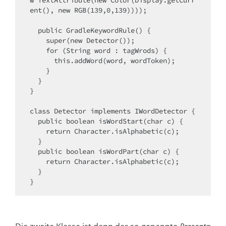
w TextAttribute(new Color(Display.getCurr
ent(), new RGB(139,0,139))));

  public GradleKeywordRule() {

    super(new Detector());

    for (String word : tagWrods) {

      this.addWord(word, wordToken);

    }

  }

}

class Detector implements IWordDetector {

  public boolean isWordStart(char c) {

    return Character.isAlphabetic(c);

  }

  public boolean isWordPart(char c) {

    return Character.isAlphabetic(c);

  }

}