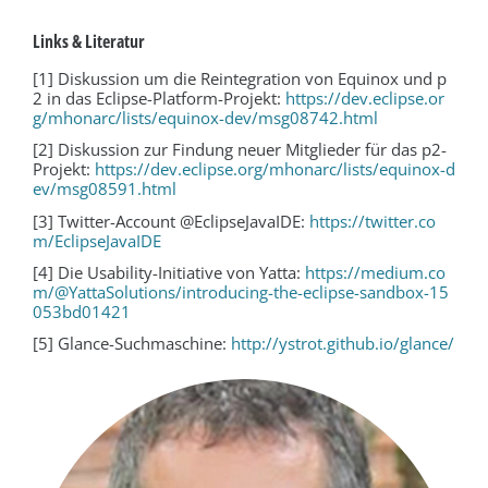
Links & Literatur
[1] Diskussion um die Reintegration von Equinox und p
2 in das Eclipse-Platform-Projekt:
https://dev.eclipse.or
g/mhonarc/lists/equinox-dev/msg08742.html
[2] Diskussion zur Findung neuer Mitglieder für das p2-
Projekt:
https://dev.eclipse.org/mhonarc/lists/equinox-d
ev/msg08591.html
[3] Twitter-Account @EclipseJavaIDE:
https://twitter.co
m/EclipseJavaIDE
[4] Die Usability-Initiative von Yatta:
https://medium.co
m/@YattaSolutions/introducing-the-eclipse-sandbox-15
053bd01421
[5] Glance-Suchmaschine:
http://ystrot.github.io/glance/