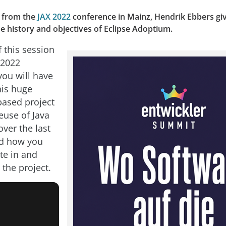
n from the
JAX 2022
conference in Mainz, Hendrik Ebbers gi
e history and objectives of Eclipse Adoptium.
 this session
 2022
you will have
his huge
ased project
reuse of Java
ver the last
nd how you
te in and
 the project.