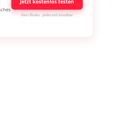
Jetzt kostenlos testen
isches
Kein Risiko · jederzeit kündbar
×
Bleibe auf dem neuesten Stand
Melde dich jetzt zum Newsletter an: