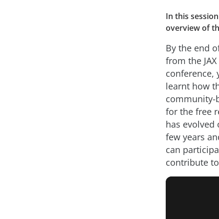
In this sessio
overview of th
By the end of
from the JAX
conference, 
learnt how t
community-b
for the free 
has evolved o
few years a
can participa
contribute to