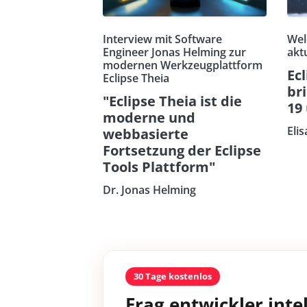
Interview mit Software
Wel
Engineer Jonas Helming zur
akt
modernen Werkzeugplattform
Ecl
Eclipse Theia
br
"Eclipse Theia ist die
19
moderne und
Eli
webbasierte
Fortsetzung der Eclipse
Tools Plattform"
Dr. Jonas Helming
30 Tage kostenlos
Frag entwickler intel