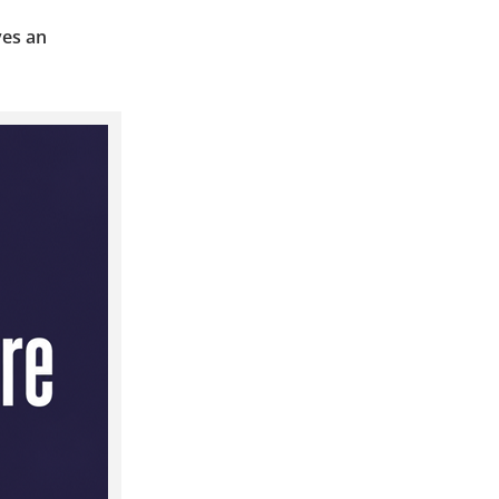
ves an