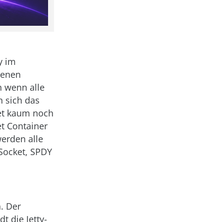
y im
genen
h wenn alle
n sich das
t kaum noch
let Container
erden alle
bSocket, SPDY
. Der
t die Jetty-