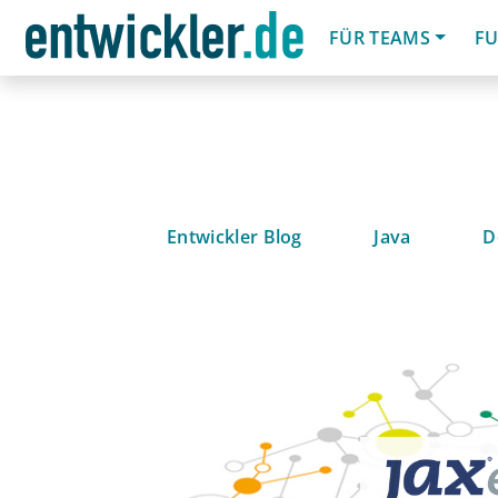
FÜR TEAMS
FU
Entwickler Blog
Java
D