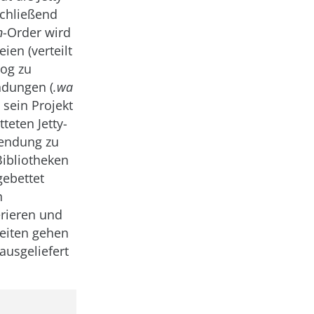
schließend
n
-Order wird
ien (verteilt
log zu
ndungen (
.wa
 sein Projekt
teten Jetty-
wendung zu
Bibliotheken
gebettet
n
erieren und
eiten gehen
 ausgeliefert