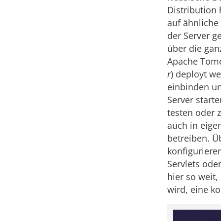
Distribution 
auf ähnliche
der Server ge
über die gan
Apache Tomca
r
) deployt we
einbinden un
Server start
testen oder 
auch in eige
betreiben. Üb
konfiguriere
Servlets ode
hier so weit,
wird, eine k