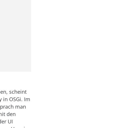
en, scheint
y in OSGi. Im
sprach man
mit den
der UI