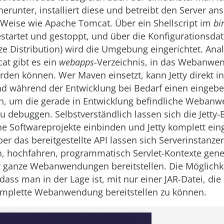
herunter, installiert diese und betreibt den Server an
 Weise wie Apache Tomcat. Über ein Shellscript im
bi
startet und gestoppt, und über die Konfigurationsdate
ze Distribution) wird die Umgebung eingerichtet. Ana
t gibt es ein
webapps
-Verzeichnis, in das Webanwe
rden können. Wer Maven einsetzt, kann Jetty direkt in
d während der Entwicklung bei Bedarf einen eingebet
en, um die gerade in Entwicklung befindliche Weban
zu debuggen. Selbstverständlich lassen sich die Jetty-
ne Softwareprojekte einbinden und Jetty komplett ein
er das bereitgestellte API lassen sich Serverinstanze
n, hochfahren, programmatisch Servlet-Kontexte gen
r ganze Webanwendungen bereitstellen. Die Möglichk
 dass man in der Lage ist, mit nur einer JAR-Datei, die
omplette Webanwendung bereitstellen zu können.