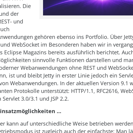
alisieren. Die
und der
REST- und
auch
wendungen gehören ebenso ins Portfolio. Über Jett
 und WebSocket im Besonderen haben wir in vergan
 Eclipse Magazins bereits ausführlich berichtet. Auc
glichkeiten sinnvolle Funktionen darstellen und ma
moderner Webanwendungen ohne REST und WebSocke
nn, ist und bleibt Jetty in erster Linie jedoch ein Serv
von Webanwendungen. In der aktuellen Version 9.1 w
vanten Protokolle unterstützt: HTTP/1.1, RFC2616, We
 Servlet 3.0/3.1 und JSP 2.2.
 Einsatzmöglichkeiten …
rver kann auf unterschiedliche Weise betrieben werden
triebsmodus ist zugleich auch der einfachste: Man läd