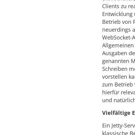
Clients zu re
Entwicklung 
Betrieb von 
neuerdings 
WebSocket-An
Allgemeinen
Ausgaben des
genannten Mö
Schreiben 
vorstellen ka
zum Betrieb 
hierfür rele
und natürlich
Vielfältige
Ein Jetty-Se
klassische Be