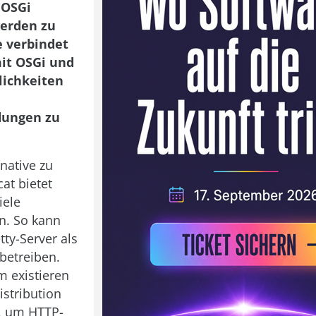
 OSGi
erden zu
 verbindet
it OSGi und
lichkeiten
ungen zu
rnative zu
at bietet
iele
n. So kann
tty-Server als
betreiben.
 existieren
Distribution
, um HTTP-