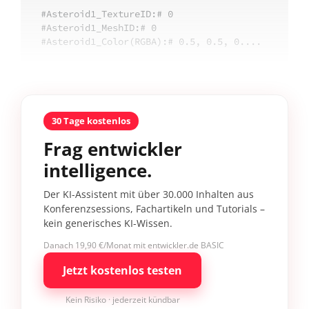
#Asteroid1_TextureID:# 0

#Asteroid1_MeshID:# 0

#Asteroid1_Color(RGBA):# 0.5, 0.5, 0....
30 Tage kostenlos
Frag entwickler
intelligence.
Der KI-Assistent mit über 30.000 Inhalten aus
Konferenzsessions, Fachartikeln und Tutorials –
kein generisches KI-Wissen.
Danach 19,90 €/Monat mit entwickler.de BASIC
Jetzt kostenlos testen
Kein Risiko · jederzeit kündbar