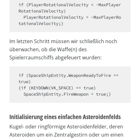
if (PlayerRotationalVelocity < -MaxPlayer
RotationalVelocity)

  PlayerRotationalVelocity = -MaxPlayerRo
tationalVelocity;}
Im letzten Schritt müssen wir schließlich noch
überwachen, ob die Waffe(n) des
Spielerraumschiffs abgefeuert wurden:
if (SpaceShipEntity.WeaponReadyToFire == 
true)

{if (KEYDOWN(VK_SPACE) == true)

  SpaceShipEntity.FireWeapon = true;}
Initialisierung eines einfachen Asteroidenfelds
Kugel- oder ringförmige Asteroidenfelder, deren
Asteroiden um ein Zentralgestirn oder um einen