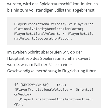
wurden, wird das Spielerraumschiff kontinuierlich
bis hin zum vollständigen Stillstand abgebremst:
PlayerTranslationalVelocity *= PlayerTran
slationalVelocityDecelerationFactor;

PlayerRotationalVelocity *= PlayerRotatio
nalVelocityDecelerationFactor;
Im zweiten Schritt überprüfen wir, ob der
Hauptantrieb des Spielerraumschiffs aktiviert
wurde, was im Fall der Fälle zu einer
Geschwindigkeitserhöhung in Flugrichtung führt:
if (KEYDOWN(VK_UP) == true)

{PlayerTranslationalVelocity += Orientati
onVector*

  (PlayerTranslationalAcceleration*timeSt
ep);}