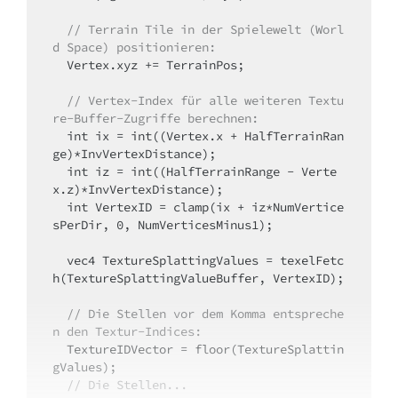
// Terrain Tile in der Spielewelt (Worl
d Space) positionieren:
  Vertex.xyz += TerrainPos;

// Vertex-Index für alle weiteren Textu
re-Buffer-Zugriffe berechnen:
  int ix = int((Vertex.x + HalfTerrainRan
ge)*InvVertexDistance);

  int iz = int((HalfTerrainRange - Verte
x.z)*InvVertexDistance);

  int VertexID = clamp(ix + iz*NumVertice
sPerDir, 0, NumVerticesMinus1);

  vec4 TextureSplattingValues = texelFetc
h(TextureSplattingValueBuffer, VertexID);

// Die Stellen vor dem Komma entspreche
n den Textur-Indices:
  TextureIDVector = floor(TextureSplattin
gValues);

// Die Stellen...