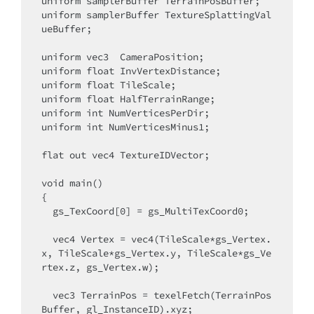
uniform samplerBuffer TerrainPosBuffer;

uniform samplerBuffer TextureSplattingVal
ueBuffer;

uniform vec3  CameraPosition;

uniform float InvVertexDistance;

uniform float TileScale;

uniform float HalfTerrainRange;

uniform int NumVerticesPerDir;

uniform int NumVerticesMinus1;

flat out vec4 TextureIDVector;

void main()

{

  gs_TexCoord[0] = gs_MultiTexCoord0;

  vec4 Vertex = vec4(TileScale*gs_Vertex.
x, TileScale*gs_Vertex.y, TileScale*gs_Ve
rtex.z, gs_Vertex.w);

  vec3 TerrainPos = texelFetch(TerrainPos
Buffer, gl_InstanceID).xyz;
