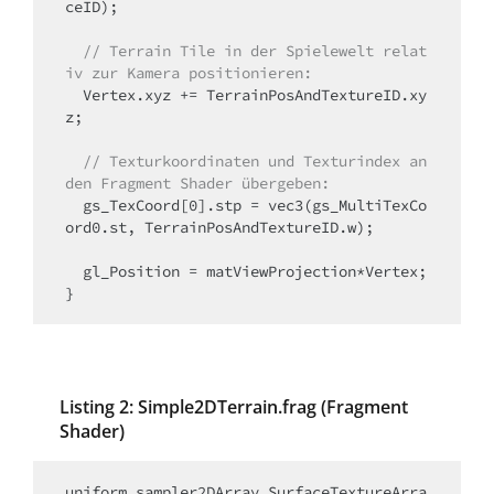
ceID);

// Terrain Tile in der Spielewelt relat
iv zur Kamera positionieren:
  Vertex.xyz += TerrainPosAndTextureID.xy
z;

// Texturkoordinaten und Texturindex an 
den Fragment Shader übergeben:
  gs_TexCoord[0].stp = vec3(gs_MultiTexCo
ord0.st, TerrainPosAndTextureID.w);

  gl_Position = matViewProjection*Vertex;

}
Listing 2: Simple2DTerrain.frag (Fragment
Shader)
uniform sampler2DArray SurfaceTextureArra