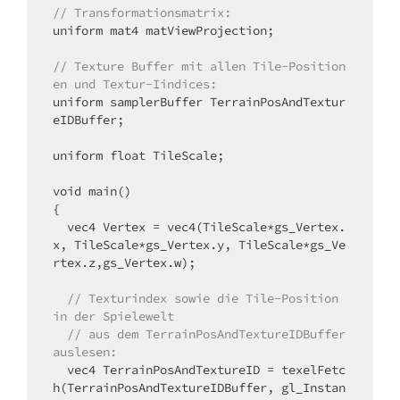
// Transformationsmatrix:
uniform mat4 matViewProjection;

// Texture Buffer mit allen Tile-Position
en und Textur-Iindices:
uniform samplerBuffer TerrainPosAndTextur
eIDBuffer;

uniform float TileScale;

void main()

{

  vec4 Vertex = vec4(TileScale*gs_Vertex.
x, TileScale*gs_Vertex.y, TileScale*gs_Ve
rtex.z,gs_Vertex.w);

  // Texturindex sowie die Tile-Position 
in der Spielewelt
  // aus dem TerrainPosAndTextureIDBuffer 
auslesen:
  vec4 TerrainPosAndTextureID = texelFetc
h(TerrainPosAndTextureIDBuffer, gl_Instan