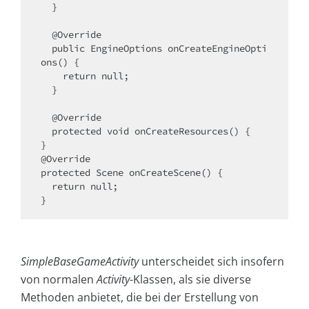
  }

  @Override

  public EngineOptions onCreateEngineOpti
ons() {

    return null;

  }

  @Override

  protected void onCreateResources() {

}

@Override

protected Scene onCreateScene() {

  return null;

}
SimpleBaseGameActivity
unterscheidet sich insofern
von normalen
Activity
-Klassen, als sie diverse
Methoden anbietet, die bei der Erstellung von