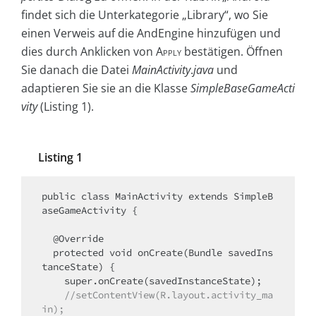
findet sich die Unterkategorie „Library“, wo Sie
einen Verweis auf die AndEngine hinzufügen und
dies durch Anklicken von
Apply
bestätigen. Öffnen
Sie danach die Datei
Main­Activity
.
java
und
adaptieren Sie sie an die Klasse
SimpleBaseGameActi
vity
(Listing 1).
Listing 1
public class MainActivity extends SimpleB
aseGameActivity {

  @Override

  protected void onCreate(Bundle savedIns
tanceState) {

    super.onCreate(savedInstanceState);

//setContentView(R.layout.activity_ma
in);