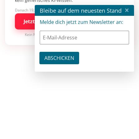
kein generisches KI-Wissen.
×
Bleibe auf dem neuesten Stand
Danach 19,90 €/Monat mit entwickler.de BASIC
Jetzt kostenlos testen
Melde dich jetzt zum Newsletter an:
Kein Risiko · jederzeit kündbar