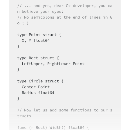
// ... and yes, dear C# developer, you ca
n believe your eyes:
// No semicolons at the end of lines in G
o ;-)
type Point struct {

  X, Y float64

}

type Rect struct {

  LeftUpper, RightLower Point

}

type Circle struct {

  Center Point

  Radius float64

}

// Now let us add some functions to our s
tructs
func (r Rect) Width() float64 {
