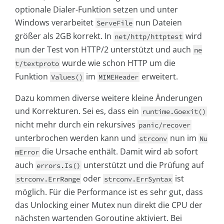
optionale Dialer-Funktion setzen und unter
Windows verarbeitet
nun Dateien
ServeFile
größer als 2GB korrekt. In
wird
net/http/httptest
nun der Test von HTTP/2 unterstützt und auch
ne
wurde wie schon HTTP um die
t/textproto
Funktion
im
erweitert.
Values()
MIMEHeader
Dazu kommen diverse weitere kleine Änderungen
und Korrekturen. Sei es, dass ein
runtime.Goexit()
nicht mehr durch ein rekursives
panic/recover
unterbrochen werden kann und
nun im
strconv
Nu
die Ursache enthält. Damit wird ab sofort
mError
auch
unterstützt und die Prüfung auf
errors.Is()
oder
ist
strconv.ErrRange
strconv.ErrSyntax
möglich. Für die Performance ist es sehr gut, dass
das Unlocking einer Mutex nun direkt die CPU der
nächsten wartenden Goroutine aktiviert. Bei