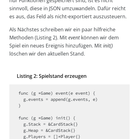
nur Funktionen gespeichert sind, ist es nicht
sinnvoll, diese in JSON umzuwandeln. Dafür reicht
es aus, das Feld als nicht-exportiert auszusteuern.
Als Nächstes schreiben wir ein paar hilfreiche
Methoden (Listing 2). Mit
event
können wir dem
Spiel ein neues Ereignis hinzufügen. Mit
init()
löschen wir den aktuellen Stand.
Listing 2: Spielstand erzeugen
func (g *Game) event(e event) {

  g.events = append(g.events, e)

}

func (g *Game) init() {

  g.Stack = &CardStack{}

  g.Heap = &CardStack{}

  g.Players = []*Player{}
