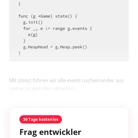
}

func (g *Game) state() {

  g.init()

  for _, e := range g.events {

    e(g)

  }

  g.HeapHead = g.Heap.peek()

}
Mit
state()
führen wir alle
events
nacheinander aus
und erzeugen den aktuellen...
30 Tage kostenlos
Frag entwickler