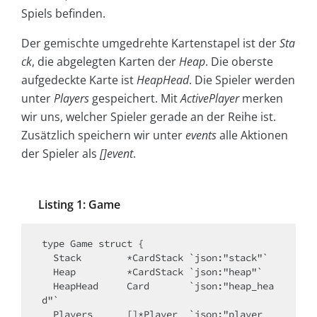
Spiels befinden.
Der gemischte umgedrehte Kartenstapel ist der
Sta
ck
, die abgelegten Karten der
Heap
. Die oberste
aufgedeckte Karte ist
HeapHead
. Die Spieler werden
unter
Players
gespeichert. Mit
ActivePlayer
merken
wir uns, welcher Spieler gerade an der Reihe ist.
Zusätzlich speichern wir unter
events
alle Aktionen
der Spieler als
[]event
.
Listing 1: Game
type Game struct {

  Stack        *CardStack `json:"stack"`

  Heap         *CardStack `json:"heap"`

  HeapHead     Card       `json:"heap_hea
d"`

  Players      []*Player  `json:"player