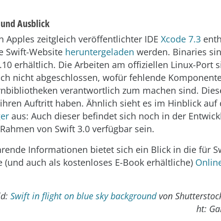
 und Ausblick
 in Apples zeitgleich veröffentlichter IDE
Xcode 7.3
enth
e Swift-Website
heruntergeladen
werden. Binaries si
10 erhältlich. Die Arbeiten am offiziellen Linux-Port 
och nicht abgeschlossen, wofür fehlende Komponente
nbibliotheken verantwortlich zum machen sind. Diese
 ihren Auftritt haben. Ähnlich sieht es im Hinblick au
er
aus: Auch dieser befindet sich noch in der Entwick
 Rahmen von Swift 3.0 verfügbar sein.
rende Informationen bietet sich ein Blick in die für Sw
e (und auch als kostenloses E-Book erhältliche)
Onlin
ld:
Swift in flight on blue sky background
von Shutterstoc
ht: G