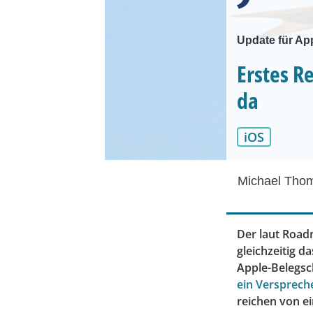
Update für Ap
Erstes Re
da
iOS
Michael Tho
Der laut Roadm
gleichzeitig d
Apple-Belegsc
ein Versprech
reichen von e