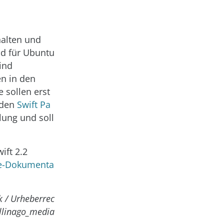
alten und
nd für Ubuntu
sind
n in den
 sollen erst
f den
Swift Pa
lung und soll
ift 2.2
e-Dokumenta
k / Urheberrec
allinago_media