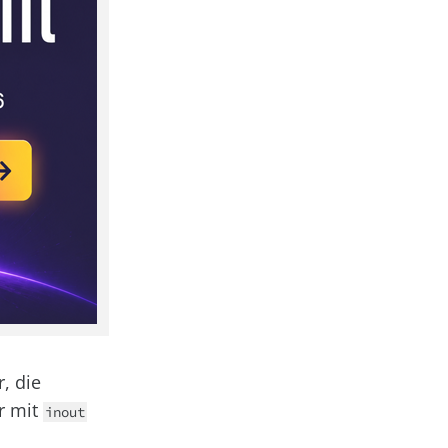
, die
r mit
inout