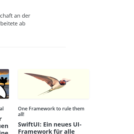
chaft an der
beitete ab
al
One Framework to rule them
all!
r
SwiftUI: Ein neues UI-
uen
Framework für alle
ine