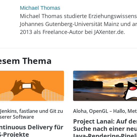
Michael Thomas
Michael Thomas studierte Erziehungswissens
Johannes Gutenberg-Universität Mainz und ar
2013 als Freelance-Autor bei JAXenter.de.
diesem Thema
Jenkins, fastlane und Git zu
Aloha, OpenGL – Hallo, Met
serer Software
Project Lanai: Auf de
ntinuous Delivery für
Suche nach einer ne
S-Projekte
Java-Rendering-Pipel