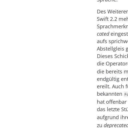
Des Weitere
Swift 2.2 me
Sprachmerkm
cated
eingest
aufs sprichw
Abstellgleis g
Dieses Schick
die Operato
die bereits m
endgültig en
ereilt. Auch 
bekannten
F
hat offenbar
das letzte St
aufgrund ihr
zu
deprecate