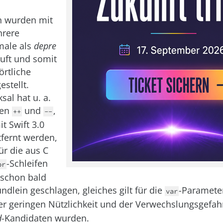
n wurden mit
hrere
ale als
depre
uft und somit
örtliche
estellt.
sal hat u. a.
ren
und
,
++
--
it Swift 3.0
tfernt werden,
für die aus C
-Schleifen
or
 schon bald
ündlein geschlagen, gleiches gilt für die
-Parameter
var
er geringen Nützlichkeit und der Verwechslungsgefah
d
-Kandidaten wurden.