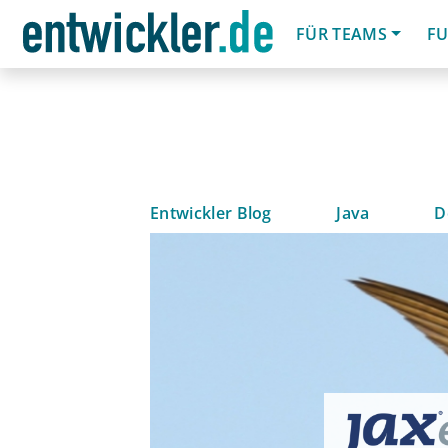
FÜR TEAMS
FU
Entwickler Blog
Java
D