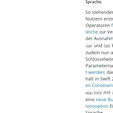
Sprache.
So stehenden
Nutzern erst
Operatoren
leiche
zur Ve
der Ausnah
und
var
let
zudem nun a
Schlüsselwör
Parametern
t werden
; da
hält in Swift
en Constrain
mit
nce.init
eine
neue Bu
ionsoption
Ei
Sprache.