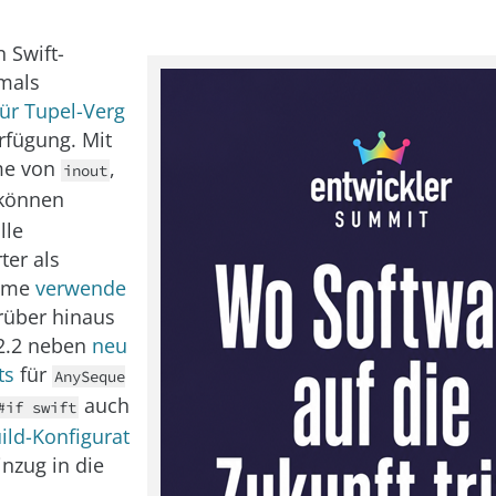
 Swift-
mals
für Tupel-Verg
rfügung. Mit
me von
,
inout
können
lle
ter als
ame
verwende
rüber hinaus
 2.2 neben
neu
ts
für
AnySeque
auch
#if swift
ild-Konfigurat
nzug in die