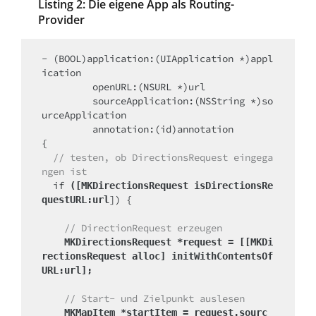
Listing 2: Die eigene App als Routing-
Provider
- (BOOL)application:(UIApplication *)appl
ication 

         openURL:(NSURL *)url

         sourceApplication:(NSString *)so
urceApplication

         annotation:(id)annotation

{

// testen, ob DirectionsRequest eingega
ngen ist
  if 
([MKDirectionsRequest isDirectionsRe
]) {

questURL:url
// DirectionRequest erzeugen
    MKDirectionsRequest *request = [[MKDi
rectionsRequest alloc] initWithContentsOf
URL:url];
// Start- und Zielpunkt auslesen
    MKMapItem *startItem = request.sourc