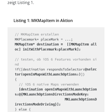
zeigt Listing 1.
Listing 1: MKMapItem in Aktion
// MKMapItem erstellen
MKMapItem* destination =  [[MKMapItem all
oc] initWithPlacemark:placeMark];
// testen, ob iOS 6 Features vorhanden si
nd
if([destination respondsToSelector
:@selec
]) 

tor(openInMapsWithLaunchOptions:)
// iOS 6 native Maps verwenden
  [destination openInMapsWithLaunchOption
s:@{MKLaunchOptionsDirectionsModeKey:
                         MKLaunchOptionsD
irectionsModeDriving}];
} else {
