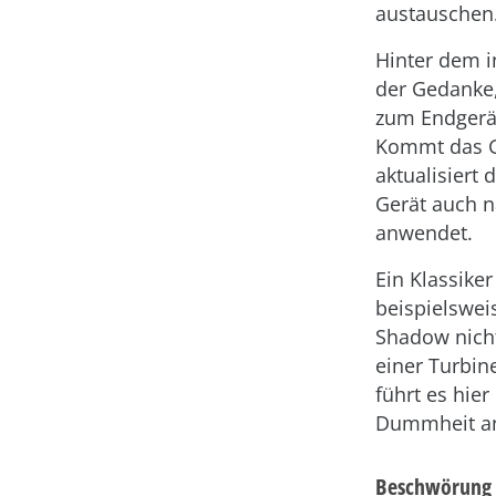
austauschen
Hinter dem i
der Gedanke
zum Endgerät
Kommt das Ge
aktualisiert
Gerät auch n
anwendet.
Ein Klassike
beispielswei
Shadow nicht
einer Turbin
führt es hie
Dummheit a
Beschwörung 