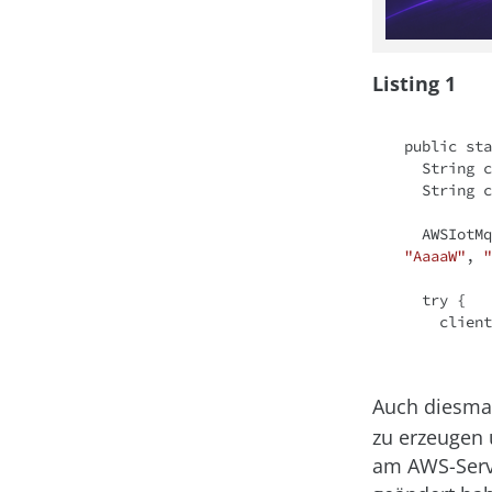
Listing 1
public
sta
  String
  String
  AWSIot
"AaaaW"
, 
"
try
 {

    client.connect();

Auch diesmal
zu erzeugen 
am AWS-Serve