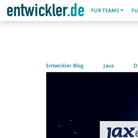
FÜR TEAMS
FU
Entwickler Blog
Java
D