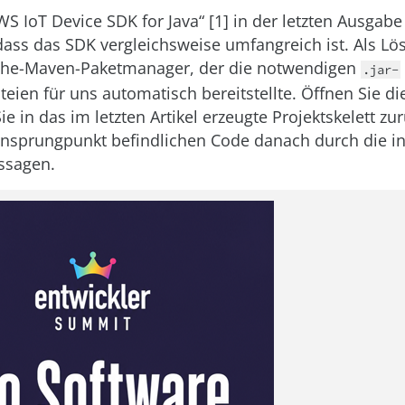
WS IoT Device SDK for Java“ [1] in der letzten Ausgab
, dass das SDK vergleichsweise umfangreich ist. Als L
che-Maven-Paketmanager, der die notwendigen
.jar-
eien für uns automatisch bereitstellte. Öffnen Sie die
e in das im letzten Artikel erzeugte Projektskelett zu
insprungpunkt befindlichen Code danach durch die in 
ssagen.