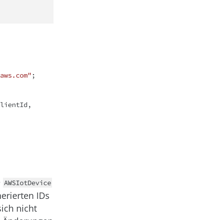
aws.com"
;

 AWSIotMqttClient(clientEndpoint, clientId, 
e
AWSIotDevice
erierten IDs
ich nicht