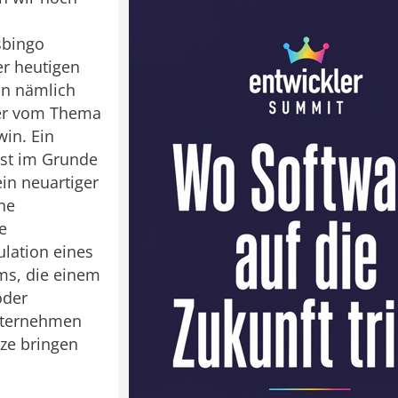
sbingo
er heutigen
an nämlich
er vom Thema
win. Ein
 ist im Grunde
n neuartiger
ine
e
lation eines
ms, die einem
oder
nternehmen
ze bringen