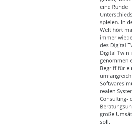
eine Runde
Unterschied
spielen. In d
Welt hört m
immer wied
des Digital T
Digital Twin
genommen ei
Begriff für e
umfangreich
Softwaresimu
realen Syste
Consulting- 
Beratungsu
große Umsät
soll.