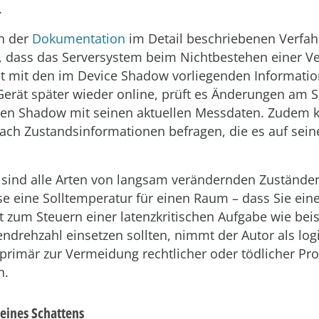
.
n der
Dokumentation
im Detail beschriebenen Verfah
, dass das Serversystem beim Nichtbestehen einer V
 mit den im Device Shadow vorliegenden Information
rät später wieder online, prüft es Änderungen am S
 den Shadow mit seinen aktuellen Messdaten. Zudem 
ach Zustandsinformationen befragen, die es auf se
r sind alle Arten von langsam verändernden Zustände
se eine Solltemperatur für einen Raum – dass Sie ein
 zum Steuern einer latenzkritischen Aufgabe wie bei
endrehzahl einsetzen sollten, nimmt der Autor als lo
r primär zur Vermeidung rechtlicher oder tödlicher P
n.
eines Schattens