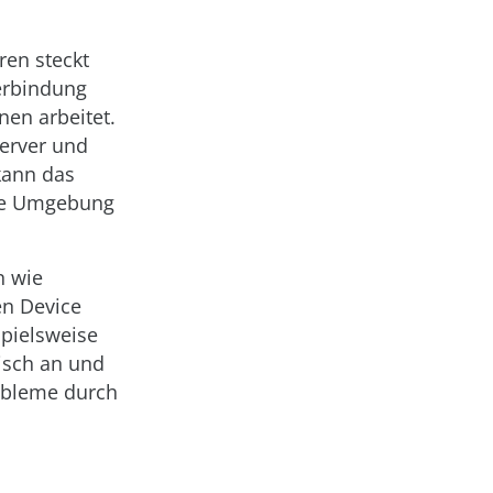
ren steckt
erbindung
en arbeitet.
erver und
kann das
ine Umgebung
n wie
en Device
spielsweise
gisch an und
robleme durch