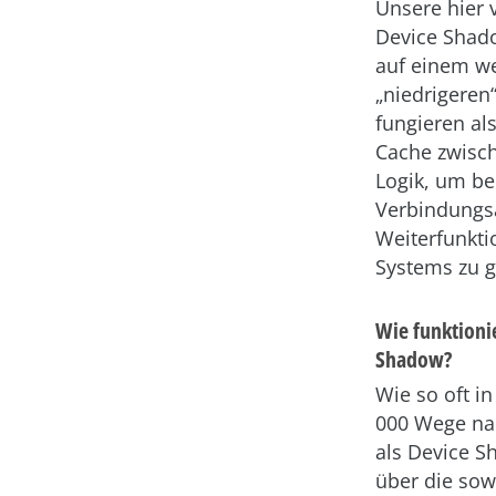
Unsere hier
Device Shad
auf einem we
„niedrigeren“
fungieren als
Cache zwisc
Logik, um bei
Verbindungs
Weiterfunkti
Systems zu g
Wie funktionie
Shadow?
Wie so oft in
000 Wege na
als Device S
über die sow