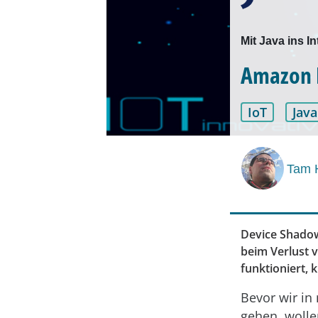
Mit Java ins In
Amazon I
IoT
Java
Tam 
Device Shadow
beim Verlust 
funktioniert, k
Bevor wir in
gehen, wolle