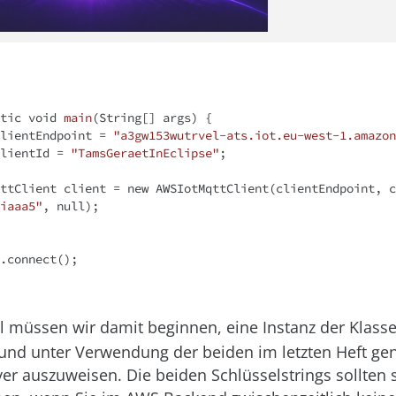
tic
void
main
(String[] args)
{

 clientEndpoint = 
"a3gw153wutrvel-ats.iot.eu-west-1.amazon
 clientId = 
"TamsGeraetInEclipse"
;

MqttClient client = 
new
iaaa5"
, 
null
);

 müssen wir damit beginnen, eine Instanz der Klass
und unter Verwendung der beiden im letzten Heft gen
r auszuweisen. Die beiden Schlüsselstrings sollten s