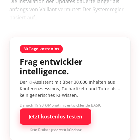
Die Installation der Updates dauerte länger als
anfangs von Vaillant vermutet: Der Systemregler
basiert auf...
30 Tage kostenlos
Frag entwickler
intelligence.
Der KI-Assistent mit über 30.000 Inhalten aus
Konferenzsessions, Fachartikeln und Tutorials –
kein generisches KI-Wissen.
Danach 19,90 €/Monat mit entwickler.de BASIC
Jetzt kostenlos testen
Kein Risiko · jederzeit kündbar