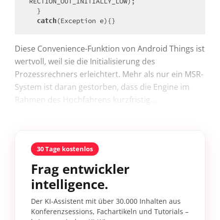
RECTION_OUT_INITIALLY_LOW);

  }

(Exception e){}
catch
Diese Convenience-Funktion von Android Things ist
wertvoll, weil sie die Initialisierung des
Prozessrechners erleichtert. Mehr als nur ein MSR-
System ist daran gestorben, dass die Engine im
Rahmen des Hochfahrens kurzfristig...
30 Tage kostenlos
Frag entwickler
intelligence.
Der KI-Assistent mit über 30.000 Inhalten aus
Konferenzsessions, Fachartikeln und Tutorials –