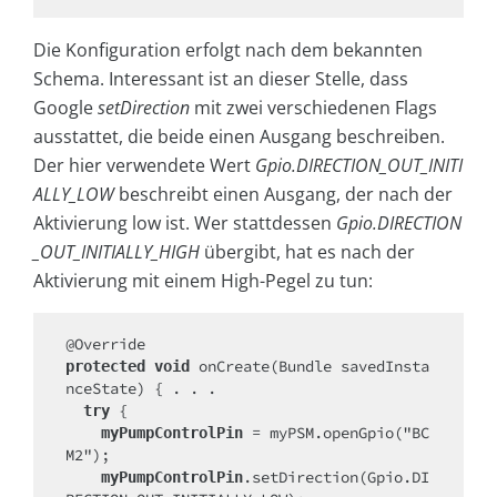
Die Konfiguration erfolgt nach dem bekannten
Schema. Interessant ist an dieser Stelle, dass
Google
setDirection
mit zwei verschiedenen Flags
ausstattet, die beide einen Ausgang beschreiben.
Der hier verwendete Wert
Gpio.DIRECTION_OUT_INITI
ALLY_LOW
beschreibt einen Ausgang, der nach der
Aktivierung low ist. Wer stattdessen
Gpio.DIRECTION
_OUT_INITIALLY_HIGH
übergibt, hat es nach der
Aktivierung mit einem High-Pegel zu tun:
 onCreate(Bundle savedInsta
protected void
nceState) { . . .

 {

try
 = myPSM.openGpio("BC
myPumpControlPin
M2");

.setDirection(Gpio.DI
myPumpControlPin