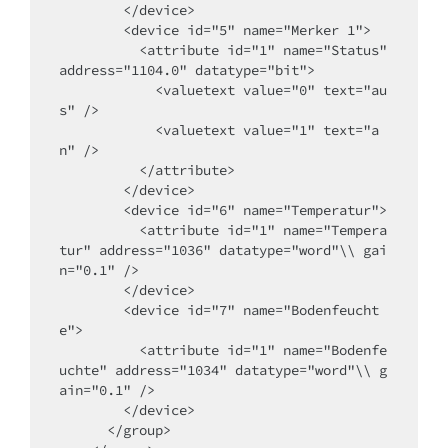
        </device>

        <device id="5" name="Merker 1">

          <attribute id="1" name="Status" 
address="1104.0" datatype="bit">

            <valuetext value="0" text="au
s" />

            <valuetext value="1" text="a
n" />

          </attribute>

        </device>

        <device id="6" name="Temperatur">

          <attribute id="1" name="Tempera
tur" address="1036" datatype="word"\\ gai
n="0.1" />

        </device>

        <device id="7" name="Bodenfeucht
e">

          <attribute id="1" name="Bodenfe
uchte" address="1034" datatype="word"\\ g
ain="0.1" />

        </device>

      </group>
