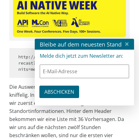
×
Bleibe auf dem neuesten Stand
Melde dich jetzt zum Newsletter an:
http://api.openweathermap.org/data/2.5/fo
recast?\\id=2953770&APPID=<IHR_API_KEY>&u
nits=metric
Die Auswertung dieser Daten wird nun etwas
kniffelig. In unserer Web-Services-Antwort finden
wir zuerst einen Header mit allgemeinen
Standortinformationen. Hinter dem Header
bekommen wir eine Liste mit 36 Vorhersagen. Da
wir uns auf die nächsten zwölf Stunden
beschränken wollen, sind nur die ersten vier