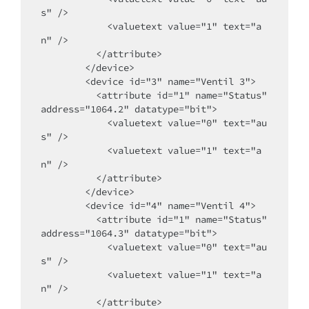
s" />

            <valuetext value="1" text="a
n" />

          </attribute>

        </device>

        <device id="3" name="Ventil 3">

          <attribute id="1" name="Status" 
address="1064.2" datatype="bit">

            <valuetext value="0" text="au
s" />

            <valuetext value="1" text="a
n" />

          </attribute>

        </device>

        <device id="4" name="Ventil 4">

          <attribute id="1" name="Status" 
address="1064.3" datatype="bit">

            <valuetext value="0" text="au
s" />

            <valuetext value="1" text="a
n" />

          </attribute>
