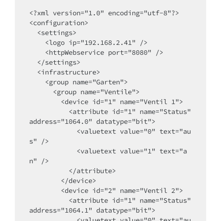
<?xml version="1.0" encoding="utf-8"?>

<configuration>

  <settings>

    <logo ip="192.168.2.41" />

    <httpWebservice port="8080" />

  </settings>

  <infrastructure>

    <group name="Garten">

      <group name="Ventile">

        <device id="1" name="Ventil 1">

          <attribute id="1" name="Status" 
address="1064.0" datatype="bit">

            <valuetext value="0" text="au
s" />

            <valuetext value="1" text="a
n" />

          </attribute>

        </device>

        <device id="2" name="Ventil 2">

          <attribute id="1" name="Status" 
address="1064.1" datatype="bit">

            <valuetext value="0" text="au