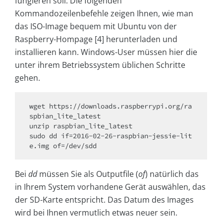
fungieren soll. Die folgenden
Kommandozeilenbefehle zeigen Ihnen, wie man
das ISO-Image bequem mit Ubuntu von der
Raspberry-Hompage [4] herunterladen und
installieren kann. Windows-User müssen hier die
unter ihrem Betriebssystem üblichen Schritte
gehen.
wget https://downloads.raspberrypi.org/ra
spbian_lite_latest

unzip raspbian_lite_latest

sudo dd if=2016-02-26-raspbian-jessie-lit
e.img of=/dev/sdd
Bei
dd
müssen Sie als Outputfile (
of
) natürlich das
in Ihrem System vorhandene Gerät auswählen, das
der SD-Karte entspricht. Das Datum des Images
wird bei Ihnen vermutlich etwas neuer sein.