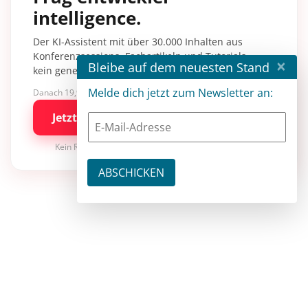
intelligence.
Der KI-Assistent mit über 30.000 Inhalten aus
Konferenzsessions, Fachartikeln und Tutorials –
×
Bleibe auf dem neuesten Stand
kein generisches KI-Wissen.
Melde dich jetzt zum Newsletter an:
Danach 19,90 €/Monat mit entwickler.de BASIC
Jetzt kostenlos testen
Kein Risiko · jederzeit kündbar