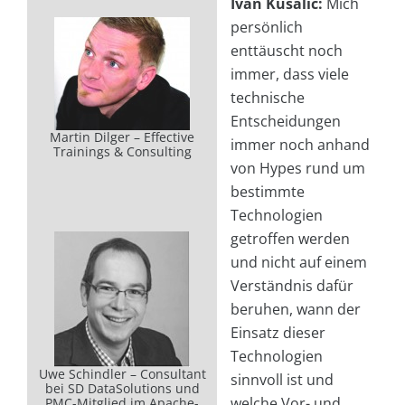
Ivan Kusalic:
Mich
persönlich
enttäuscht noch
immer, dass viele
technische
Entscheidungen
Martin Dilger – Effective
immer noch anhand
Trainings & Consulting
von Hypes rund um
bestimmte
Technologien
getroffen werden
und nicht auf einem
Verständnis dafür
beruhen, wann der
Einsatz dieser
Technologien
Uwe Schindler – Consultant
sinnvoll ist und
bei SD DataSolutions und
welche Vor- und
PMC-Mitglied im Apache-