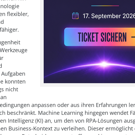
hnologie
n flexibler,
nd
ähiger.
ngenheit
-Werkzeuge
ür
d
e Aufgaben
Sie konnten
gs nicht
 an
Bedingungen anpassen oder aus ihren Erfahrungen le
ch beschränkt. Machine Learning hingegen wendet Fä
hen Intelligenz (KI) an, um den von RPA-Lösungen aus
en Business-Kontext zu verleihen. Dieser ermöglicht 