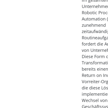
Im gesamte
Unternehme
Robotic Proc
Automation 
zunehmend
zeitaufwändi
Routineaufg
fordert die A
von Unterne
Diese Form d
Transformati
bereits einen
Return on In
Vorreiter-Or
die diese Lö
implementie
Wechsel von
Geschäftssy