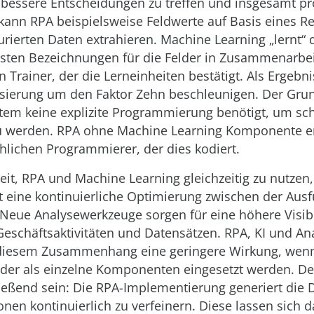
essere Entscheidungen zu treffen und insgesamt pr
 kann RPA beispielsweise Feldwerte auf Basis eines R
urierten Daten extrahieren. Machine Learning „lernt“ 
sten Bezeichnungen für die Felder in Zusammenarbe
Trainer, der die Lerneinheiten bestätigt. Als Ergebnis
sierung um den Faktor Zehn beschleunigen. Der Grund
tem keine explizite Programmierung benötigt, um sch
zu werden. RPA ohne Machine Learning Komponente er
lichen Programmierer, der dies kodiert.
eit, RPA und Machine Learning gleichzeitig zu nutzen,
t eine kontinuierliche Optimierung zwischen der Aus
 Neue Analysewerkzeuge sorgen für eine höhere Visibi
 Geschäftsaktivitäten und Datensätzen. RPA, KI und Ana
n diesem Zusammenhang eine geringere Wirkung, wenn
oder als einzelne Komponenten eingesetzt werden. De
fließend sein: Die RPA-Implementierung generiert die
onen kontinuierlich zu verfeinern. Diese lassen sich 