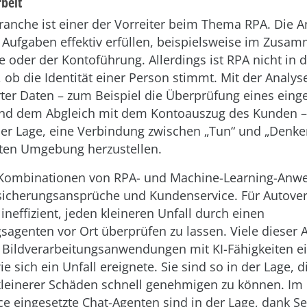
rbeit
anche ist einer der Vorreiter beim Thema RPA. Die
 Aufgaben effektiv erfüllen, beispielsweise im Zusa
e oder der Kontoführung. Allerdings ist RPA nicht in d
, ob die Identität einer Person stimmt. Mit der Analys
rter Daten – zum Beispiel die Überprüfung eines ein
und dem Abgleich mit dem Kontoauszug des Kunden –
der Lage, eine Verbindung zwischen „Tun“ und „Denken
ten Umgebung herzustellen.
 Kombinationen von RPA- und Machine-Learning-An
icherungsansprüche und Kundenservice. Für Autovers
ineffizient, jeden kleineren Unfall durch einen
sagenten vor Ort überprüfen zu lassen. Viele dieser 
 Bildverarbeitungsanwendungen mit KI-Fähigkeiten ei
ie sich ein Unfall ereignete. Sie sind so in der Lage, d
leinerer Schäden schnell genehmigen zu können. Im
e eingesetzte Chat-Agenten sind in der Lage, dank S