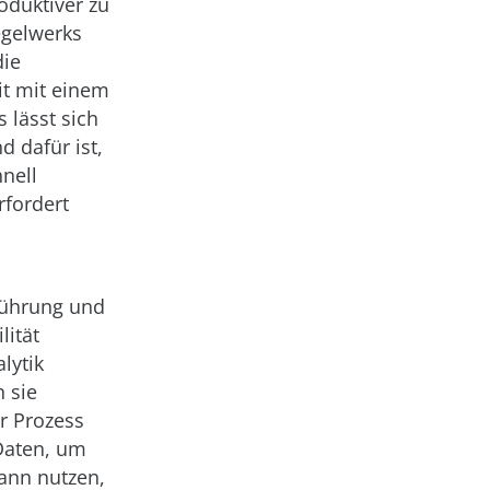
oduktiver zu
egelwerks
die
it mit einem
 lässt sich
 dafür ist,
nell
fordert
führung und
lität
lytik
 sie
r Prozess
 Daten, um
dann nutzen,