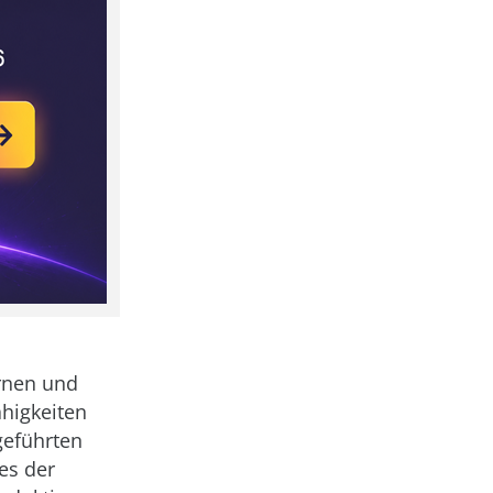
rnen und
higkeiten
geführten
es der