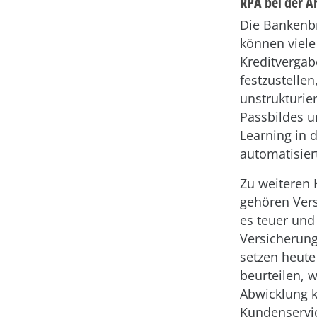
RPA bei der A
Die Bankenbr
können viele
Kreditvergab
festzustellen
unstrukturie
Passbildes 
Learning in 
automatisier
Zu weiteren
gehören Vers
es teuer und 
Versicherung
setzen heute
beurteilen, w
Abwicklung k
Kundenservic