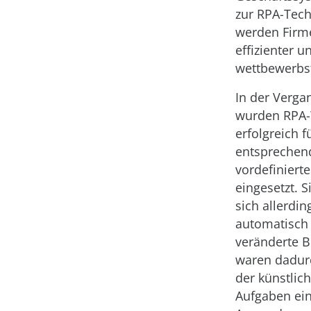
zur RPA-Tec
werden Firme
effizienter u
wettbewerbsf
In der Verga
wurden RPA
erfolgreich f
entsprechen
vordefiniert
eingesetzt. 
sich allerdin
automatisch
veränderte 
waren dadur
der künstlic
Aufgaben ein