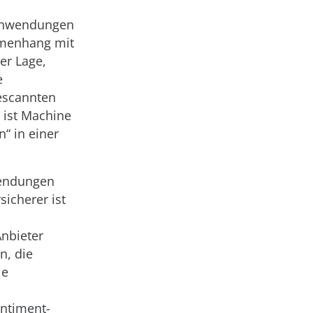
 Anwendungen
mmenhang mit
er Lage,
e
gescannten
 ist Machine
“ in einer
wendungen
icherer ist
Anbieter
n, die
ie
entiment-