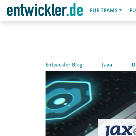
FÜR TEAMS
FU
Entwickler Blog
Java
D