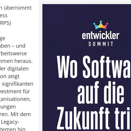
n
n übernimmt
ess
(RPS)
ge
aben – und
rbeitsweise
hmen heraus.
er digitalen
on zeigt
 signifikanten
vestment für
ganisationen,
sungen
ren. Mit dem
 Legacy-
stemen hin