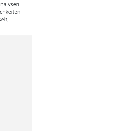
analysen
ichkeiten
eit,