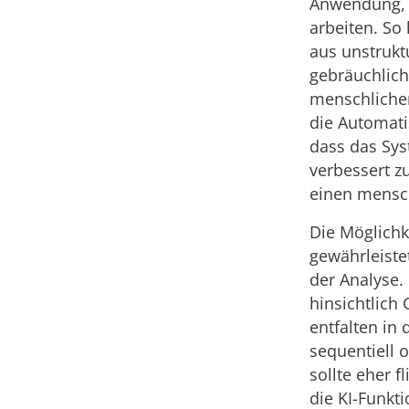
Anwendung, b
arbeiten. So
aus unstrukt
gebräuchlich
menschlichen 
die Automati
dass das Sys
verbessert 
einen mensch
Die Möglichk
gewährleiste
der Analyse.
hinsichtlich
entfalten i
sequentiell 
sollte eher 
die KI-Funkti