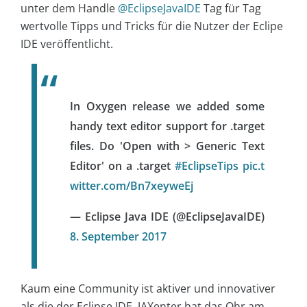
unter dem Handle
@EclipseJavaIDE
Tag für Tag
wertvolle Tipps und Tricks für die Nutzer der Eclipe
IDE veröffentlicht.
In Oxygen release we added some
handy text editor support for .target
files. Do 'Open with > Generic Text
Editor' on a .target
#EclipseTips
pic.t
witter.com/Bn7xeyweEj
— Eclipse Java IDE (@EclipseJavaIDE)
8. September 2017
Kaum eine Community ist aktiver und innovativer
als die der Eclipse IDE. JAXenter hat das Ohr am