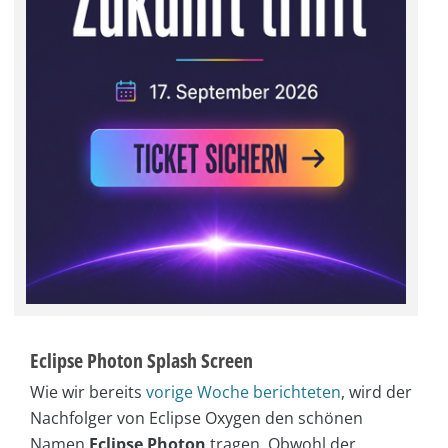
Eclipse Photon Splash Screen
Wie wir bereits
vorige Woche berichteten
, wird der
Nachfolger von Eclipse Oxygen den schönen
Namen
Eclipse Photon
tragen. Obwohl der