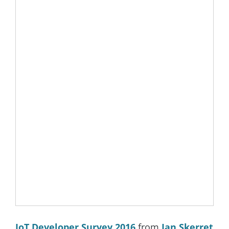
IoT Developer Survey 2016
from
Ian Skerret