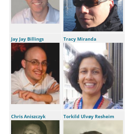
Jay Jay Billings
Tracy Miranda
Chris Aniszczyk
Torkild Ulvøy Resheim