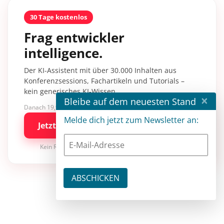
30 Tage kostenlos
Frag entwickler
intelligence.
Der KI-Assistent mit über 30.000 Inhalten aus
Konferenzsessions, Fachartikeln und Tutorials –
kein generisches KI-Wissen.
×
Bleibe auf dem neuesten Stand
Danach 19,90 €/Monat mit entwickler.de BASIC
Melde dich jetzt zum Newsletter an:
Jetzt kostenlos testen
Kein Risiko · jederzeit kündbar