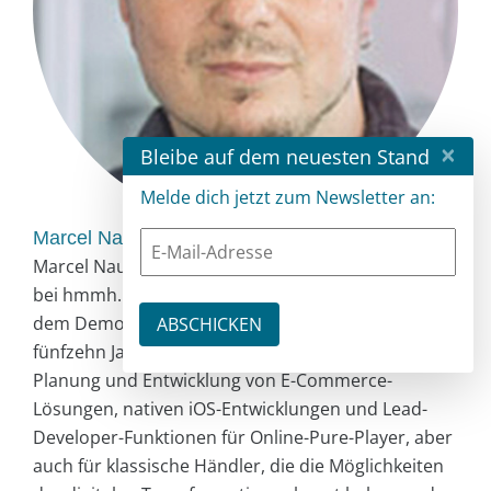
×
Bleibe auf dem neuesten Stand
Melde dich jetzt zum Newsletter an:
Marcel Naujeck
Marcel Naujeck (43) ist Senior Software Engineer
bei hmmh. Bereits mit elf Jahren begann er mit
dem Democoding. Heute nutzt er seine mehr als
fünfzehn Jahre Enterprise-Erfahrung für die
Planung und Entwicklung von E-Commerce-
Lösungen, nativen iOS-Entwicklungen und Lead-
Developer-Funktionen für Online-Pure-Player, aber
auch für klassische Händler, die die Möglichkeiten