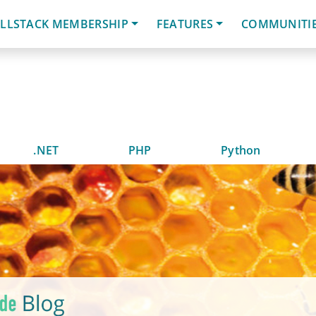
LLSTACK MEMBERSHIP
FEATURES
COMMUNITI
.NET
PHP
Python