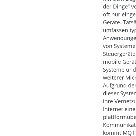
der Dinge“ v
oft nur einge
Geräte. Tats
umfassen ty
Anwendungen 
von Systemen
Steuergeräte
mobile Gerät
Systeme und 
weiterer Mic
Aufgrund der
dieser Syste
ihre Vernetz
Internet ein
plattformübe
Kommunikati
kommt MQTT 