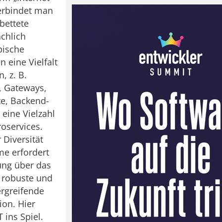
erbindet man
bettete
ächlich
pische
eine Vielfalt
, z. B.
, Gateways,
e, Backend-
eine Vielzahl
roservices.
 Diversität
me erfordert
ung über das
e robuste und
rgreifende
on. Hier
ins Spiel.