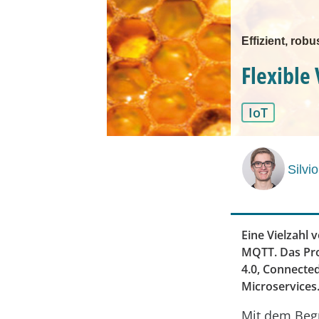
Effizient, rob
Flexible
IoT
Silvi
Eine Vielzahl
MQTT. Das Pro
4.0, Connecte
Microservices
Mit dem Begri