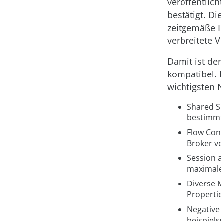
veröffentlic
bestätigt. Di
zeitgemäße I
verbreitete 
Damit ist de
kompatibel. 
wichtigsten 
Shared Su
bestimmt
Flow Cont
Broker vo
Session a
maximale
Diverse 
Propertie
Negative
beispiel