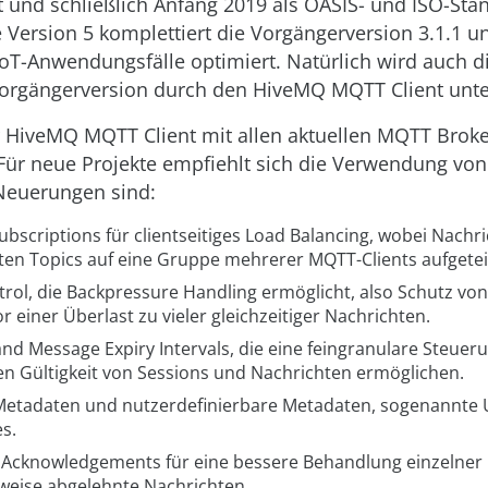
ht und schließlich Anfang 2019 als OASIS- und ISO-Sta
e Version 5 komplettiert die Vorgängerversion 3.1.1 un
oT-Anwendungsfälle optimiert. Natürlich wird auch d
Vorgängerversion durch den HiveMQ MQTT Client unter
r HiveMQ MQTT Client mit allen aktuellen MQTT Brok
Für neue Projekte empfiehlt sich die Verwendung vo
Neuerungen sind:
bscriptions für clientseitiges Load Balancing, wobei Nachr
en Topics auf eine Gruppe mehrerer MQTT-Clients aufgetei
rol, die Backpressure Handling ermöglicht, also Schutz von
r einer Überlast zu vieler gleichzeitiger Nachrichten.
nd Message Expiry Intervals, die eine feingranulare Steuer
n Gültigkeit von Sessions und Nachrichten ermöglichen.
Metadaten und nutzerdefinierbare Metadaten, sogenannte 
s.
 Acknowledgements für eine bessere Behandlung einzelner F
sweise abgelehnte Nachrichten.