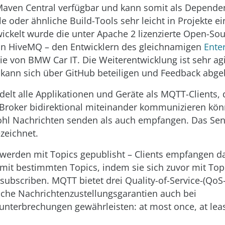
 Maven Central verfügbar und kann somit als Depende
e oder ähnliche Build-Tools sehr leicht in Projekte 
ickelt wurde die unter Apache 2 lizenzierte Open-Sou
on HiveMQ – den Entwicklern des gleichnamigen
Ente
e von BMW Car IT. Die Weiterentwicklung ist sehr agi
e kann sich über GitHub beteiligen und Feedback abge
lt alle Applikationen und Geräte als MQTT-Clients, 
roker bidirektional miteinander kommunizieren könn
hl Nachrichten senden als auch empfangen. Das Sen
zeichnet.
werden mit Topics gepublisht – Clients empfangen d
mit bestimmten Topics, indem sie sich zuvor mit Topi
subscriben. MQTT bietet drei Quality-of-Service-(QoS-
iche Nachrichtenzustellungsgarantien auch bei
nterbrechungen gewährleisten: at most once, at lea