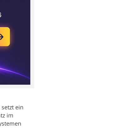
 setzt ein
atz im
Systemen