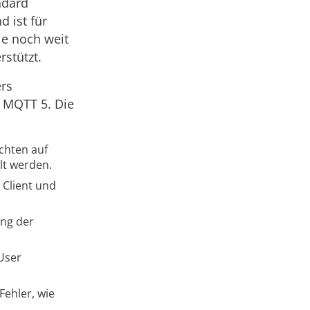
ndard
d ist für
ie noch weit
stützt.
ers
n MQTT 5. Die
ichten auf
lt werden.
 Client und
ung der
User
ehler, wie