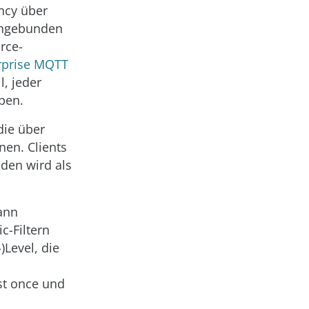
ncy über
eingebunden
rce-
rprise MQTT
l, jeder
ben.
die über
en. Clients
den wird als
ann
c-Filtern
)Level, die
st once und