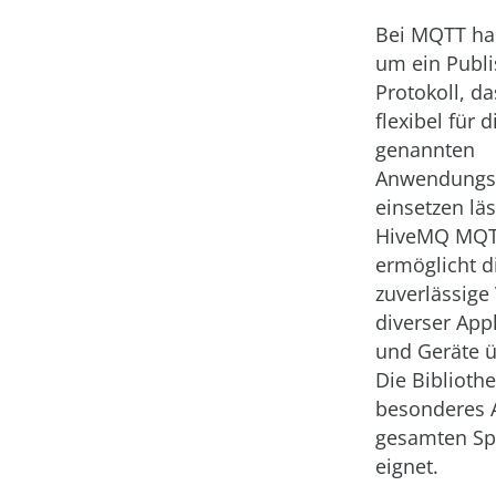
Bei MQTT han
um ein Publi
Protokoll, da
flexibel für 
genannten
Anwendungsf
einsetzen läs
HiveMQ MQTT
ermöglicht d
zuverlässige
diverser App
und Geräte 
Die Bibliothe
besonderes A
gesamten Sp
eignet.