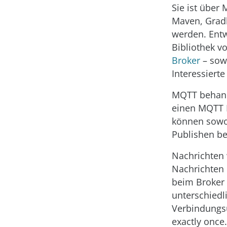
Sie ist über
Maven, Gradl
werden. Entw
Bibliothek v
Broker
– sowi
Interessiert
MQTT behande
einen MQTT B
können sowo
Publishen be
Nachrichten 
Nachrichten 
beim Broker 
unterschiedl
Verbindungsu
exactly once.