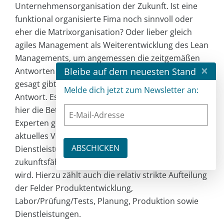
Unternehmensorganisation der Zukunft. Ist eine
funktional organisierte Fima noch sinnvoll oder
eher die Matrixorganisation? Oder lieber gleich
agiles Management als Weiterentwicklung des Lean
Managements, um angemessen die zeitgemäßen
×
Bleibe auf dem neuesten Stand
Antworten auf die Globalisierung zu finden? Ehrlich
gesagt gibt es darauf noch keine endgültige
Melde dich jetzt zum Newsletter an:
Antwort. Es zeichnet sich jedoch ab, dass sich auch
hier die Betriebe neu erfinden müssen. Denn viele
Experten gehen heute davon aus, dass unser
aktuelles Verständnis von Produkten und
Dienstleistungen nicht mehr im Rahmen einer
zukunftsfähigen intelligenten Produktion passen
wird. Hierzu zählt auch die relativ strikte Aufteilung
der Felder Produktentwicklung,
Labor/Prüfung/Tests, Planung, Produktion sowie
Dienstleistungen.