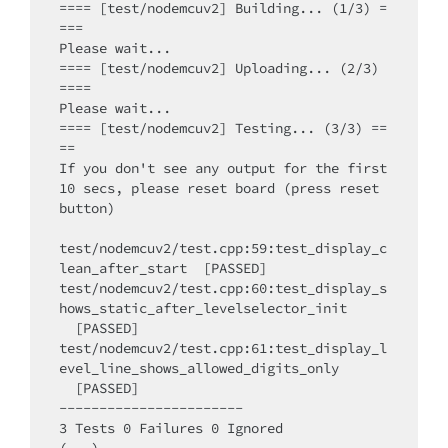
==== [test/nodemcuv2] Building... (1/3) =
===

Please wait...

==== [test/nodemcuv2] Uploading... (2/3) 
====

Please wait...

==== [test/nodemcuv2] Testing... (3/3) ==
==

If you don't see any output for the first 
10 secs, please reset board (press reset 
button)

test/nodemcuv2/test.cpp:59:test_display_c
lean_after_start  [PASSED]

test/nodemcuv2/test.cpp:60:test_display_s
hows_static_after_levelselector_init

  [PASSED]

test/nodemcuv2/test.cpp:61:test_display_l
evel_line_shows_allowed_digits_only

  [PASSED]

-----------------------

3 Tests 0 Failures 0 Ignored 

(...)