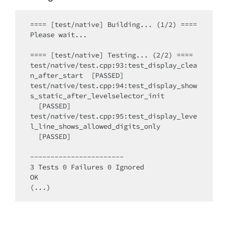
==== [test/native] Building... (1/2) ====

Please wait...

==== [test/native] Testing... (2/2) ====

test/native/test.cpp:93:test_display_clea
n_after_start  [PASSED]

test/native/test.cpp:94:test_display_show
s_static_after_levelselector_init

  [PASSED]

test/native/test.cpp:95:test_display_leve
l_line_shows_allowed_digits_only

  [PASSED]

-----------------------

3 Tests 0 Failures 0 Ignored

OK

(...)