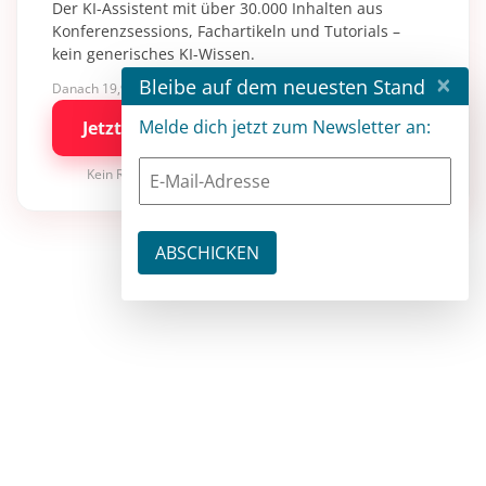
Der KI-Assistent mit über 30.000 Inhalten aus
Konferenzsessions, Fachartikeln und Tutorials –
kein generisches KI-Wissen.
×
Bleibe auf dem neuesten Stand
Danach 19,90 €/Monat mit entwickler.de BASIC
Melde dich jetzt zum Newsletter an:
Jetzt kostenlos testen
Kein Risiko · jederzeit kündbar