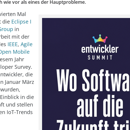
ch wie vor als eines der Hauptprobleme.
vierten Mal
t die
Eclipse I
Group
in
eit mit der
des
IEEE
,
Agile
Open Mobile
iesem Jahr
loper Survey.
ntwickler, die
on Januar März
 wurden,
inblick in die
ft und stellen
ten IoT-Trends