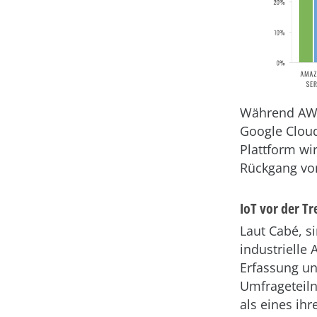
Während AWS
Google Cloud
Plattform wi
Rückgang vo
IoT vor der 
Laut Cabé, s
industrielle
Erfassung un
Umfrageteiln
als eines ih