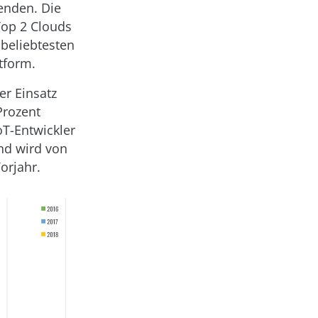
enden. Die
Top 2 Clouds
 beliebtesten
tform.
r Einsatz
Prozent
oT-Entwickler
und wird von
orjahr.