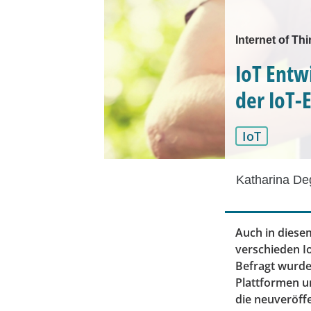
Internet of Th
IoT Entw
der IoT-
IoT
Katharina D
Auch in diese
verschieden I
Befragt wurden
Plattformen u
die neuveröffe