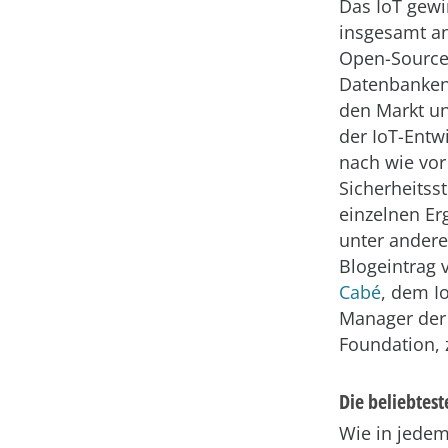
Das IoT gewi
insgesamt an
Open-Sourc
Datenbanken
den Markt u
der IoT-Entwi
nach wie vor
Sicherheitss
einzelnen Er
unter ander
Blogeintrag
Cabé
, dem I
Manager der 
Foundation, 
Die beliebtes
Wie in jedem