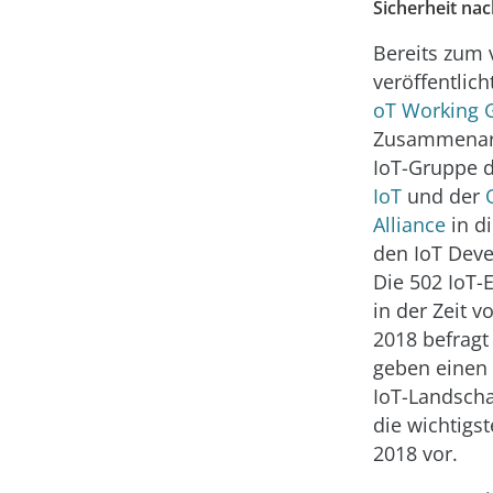
Sicherheit na
Bereits zum 
veröffentlich
oT Working 
Zusammenarb
IoT-Gruppe 
IoT
und der
Alliance
in d
den IoT Deve
Die 502 IoT-E
in der Zeit v
2018 befragt
geben einen E
IoT-Landscha
die wichtigs
2018 vor.