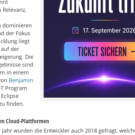
nnt
 Relevanz,
e
 dominieren
nd der Fokus
cklung liegt
 auf der
teigerung. Die
gebnisse sind
em in einem
 von
Benjamin
oT Program
Eclipse
zu finden.
ten Cloud-Plattformen
 Jahr wurden die Entwickler auch 2018 gefragt, welch