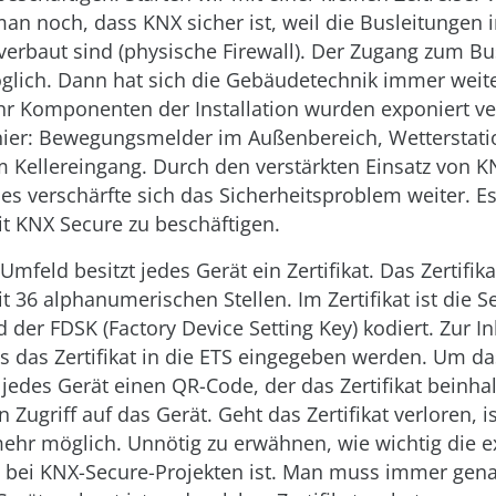
man noch, dass KNX sicher ist, weil die Busleitungen
erbaut sind (physische Firewall). Der Zugang zum Bu
glich. Dann hat sich die Gebäudetechnik immer weite
 Komponenten der Installation wurden exponiert ve
 hier: Bewegungsmelder im Außenbereich, Wetterstati
m Kellereingang. Durch den verstärkten Einsatz von K
s verschärfte sich das Sicherheitsproblem weiter. Es
t KNX Secure zu beschäftigen.
feld besitzt jedes Gerät ein Zertifikat. Das Zertifikat
t 36 alphanumerischen Stellen. Im Zertifikat ist die
 der FDSK (Factory Device Setting Key) kodiert. Zur 
 das Zertifikat in die ETS eingegeben werden. Um da
t jedes Gerät einen QR-Code, der das Zertifikat beinha
Zugriff auf das Gerät. Geht das Zertifikat verloren, is
ehr möglich. Unnötig zu erwähnen, wie wichtig die e
bei KNX-Secure-Projekten ist. Man muss immer gen