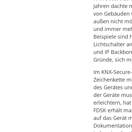
Jahren dachte 
von Gebäuden v
außen nicht mö
und immer mehr
Beispiele sind
Lichtschalter a
und IP Backbone
Gründe, sich mi
Im KNX-Secure-Um
Zeichenkette mi
des Gerätes und
der Geräte muss
erleichtern, ha
FDSK erhält man 
auf das Gerät m
Dokumentation 