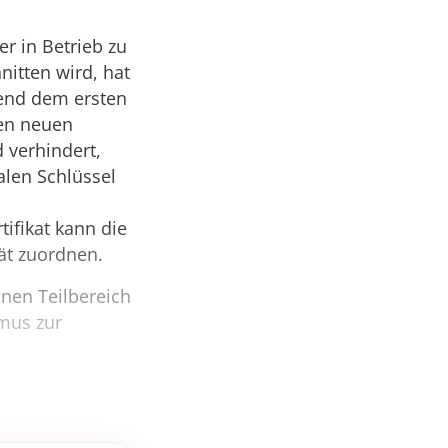
er in Betrieb zu
itten wird, hat
rend dem ersten
nen neuen
d verhindert,
alen Schlüssel
ifikat kann die
ät zuordnen.
inen Teilbereich
mus zur