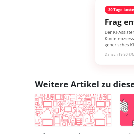
30 Tage kost
Frag en
Der KI-Assiste
Konferenzsessi
generisches K
Danach 19,90 €/M
Weitere Artikel zu di