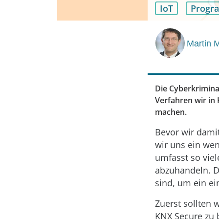
IoT
Progr
Martin 
Die Cyberkrimina
Verfahren wir in
machen.
Bevor wir damit
wir uns ein we
umfasst so viel
abzuhandeln. Da
sind, um ein ei
Zuerst sollten 
KNX Secure zu b