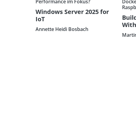
Performance im Fokus?
Docke
Raspb
Windows Server 2025 for
Buil
IoT
With
Annette Heidi Bosbach
Marti