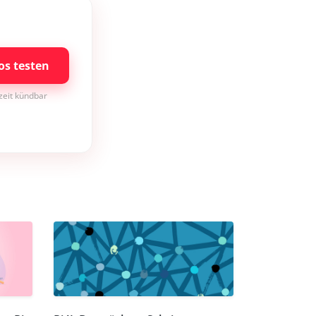
os testen
rzeit kündbar