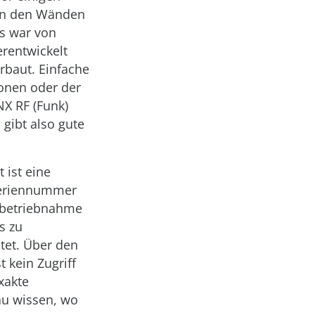
 in den Wänden
s war von
rentwickelt
rbaut. Einfache
onen oder der
NX RF (Funk)
 gibt also gute
 ist eine
 Seriennummer
Inbetriebnahme
s zu
ltet. Über den
t kein Zugriff
xakte
au wissen, wo