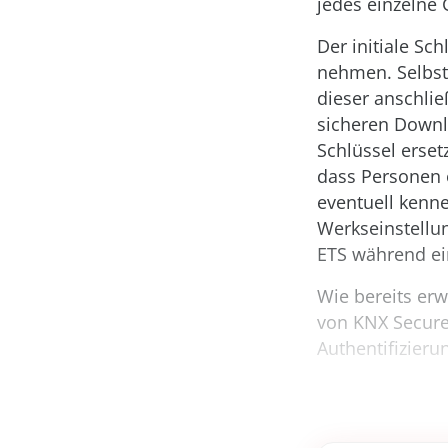
jedes einzelne 
Der initiale Sc
nehmen. Selbst
dieser anschlie
sicheren Downlo
Schlüssel erset
dass Personen o
eventuell kenne
Werkseinstellun
ETS während ei
Wie bereits erw
von KNX Secure
Authentifizierun