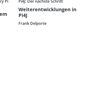
ry Pi
Pi4J: Der nächste Schritt
Weiterentwicklungen in
dem
Pi4J
Frank Delporte