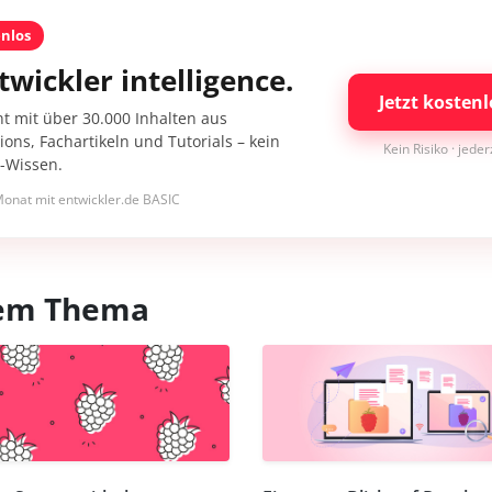
enlos
twickler intelligence.
Jetzt kostenl
nt mit über 30.000 Inhalten aus
ons, Fachartikeln und Tutorials – kein
Kein Risiko · jede
I-Wissen.
onat mit entwickler.de BASIC
esem Thema