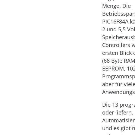
Menge. Die
Betriebsspa
PIC16F84A k
2 und 5,5 Vol
Speicheraus
Controllers w
ersten Blick 
(68 Byte RAM
EEPROM, 102
Programmspei
aber für viel
Anwendungsf
Die 13 prog
oder liefern.
Automatisier
und es gibt 