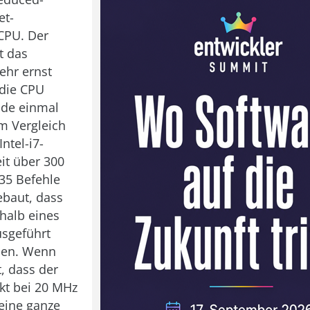
et-
CPU. Der
t das
ehr ernst
die CPU
ade einmal
Im Vergleich
Intel-i7-
it über 300
 35 Befehle
ebaut, dass
rhalb eines
usgeführt
nen. Wenn
, dass der
kt bei 20 MHz
s eine ganze