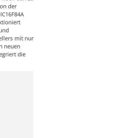
von der
PIC16F84A
tioniert
 und
llers mit nur
en neuen
griert die