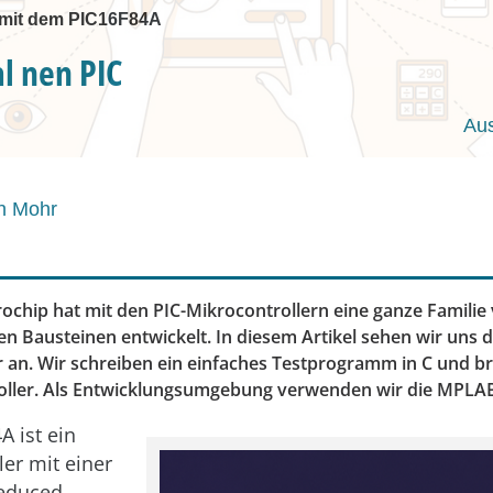
e mit dem PIC16F84A
l nen PIC
Au
n Mohr
rochip hat mit den PIC-Mikrocontrollern eine ganze Familie
en Bausteinen entwickelt. In diesem Artikel sehen wir uns
 an. Wir schreiben ein einfaches Testprogramm in C und br
oller. Als Entwicklungsumgebung verwenden wir die MPLAB
A ist ein
ler mit einer
Reduced-