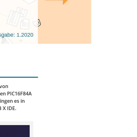
sgabe: 1.2020
 von
 den PIC16F84A
ingen es in
 X IDE.