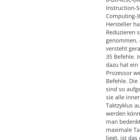
Instruction-S
Computing-)
Hersteller ha
Reduzieren s
genommen, 
versteht ger
35 Befehle. 
dazu hat ein 
Prozessor we
Befehle. Die
sind so aufg
sie alle inne
Taktzyklus a
werden kön
man bedenkt
maximale Ta
liegt, ist da