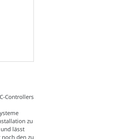
-Controllers
systeme
stallation zu
 und lässt
r noch den zu