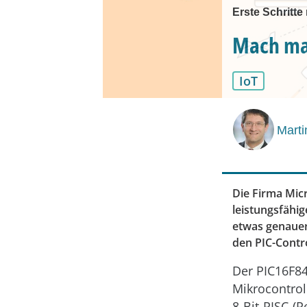
Erste Schritt
Mach ma
IoT
Marti
Die Firma Mic
leistungsfähig
etwas genauer
den PIC-Contr
Der PIC16F84
Mikrocontrol
8-Bit-RISC-(