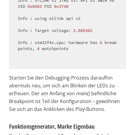
Info : STLINK v2 JTAG v17 API v2 SWIM v0 
VID 
0x0483
 PID 
0x3748
Info : using stlink api v2

Info : Target voltage: 
2.885362
Info : stm32f4x.cpu: hardware has 
6
 break
points, 
4
 watchpoints

Starten Sie den Debugging-Prozess daraufhin
abermals neu, um sich am Blinken der LEDs zu
erfreuen. Der am Anfang von
main()
befindliche
Breakpoint ist Teil der Konfiguration – gewöhnen
Sie sich an das Anklicken des Play-Buttons.
Funktionsgenerator, Marke Eigenbau