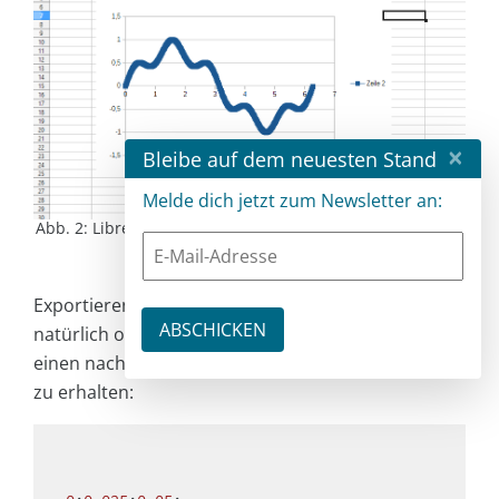
×
Bleibe auf dem neuesten Stand
Melde dich jetzt zum Newsletter an:
Abb. 2: LibreOffice Calc stellt die Wellenform grafisch dar
Exportieren Sie die Tabelle im nächsten Schritt –
natürlich ohne Diagramm – in das
.csv
-Format, um
einen nach folgendem Schema aufgebauten String
zu erhalten: