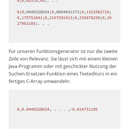
0
;
0
,
025
;
0
,
05
;. . .

0
;
0
,0449328634;
0
,0894641273;
0
,
1331982716
;
0
,
175751841
;
0
,
2167592413
;
0
,
255878258
;
0
,
29
27952105
;. . .

Für unseren Funktionsgenerator ist nur die zweite
Zeile von Relevanz. Sie lässt sich mit einem kleinen
Java-Programm oder mit geschickter Nutzung der
Suchen-Ersetzen-Funktion eines Texteditors in ein
fertiges C-Array umwandeln:
0
,
0.0449328634
, . . . ,-
0.014731195