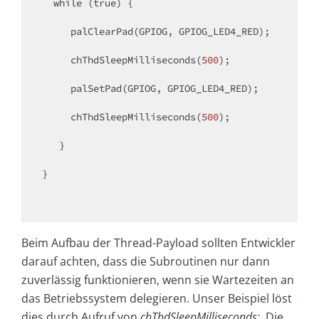
while
 (
true
) {

     palClearPad(GPIOG, GPIOG_LED4_RED);

     chThdSleepMilliseconds(
500
);

     palSetPad(GPIOG, GPIOG_LED4_RED);

     chThdSleepMilliseconds(
500
);

   }

}

Beim Aufbau der Thread-Payload sollten Entwickler
darauf achten, dass die Subroutinen nur dann
zuverlässig funktionieren, wenn sie Wartezeiten an
das Betriebssystem delegieren. Unser Beispiel löst
dies durch Aufruf von
chThdSleepMilliseconds;
. Die