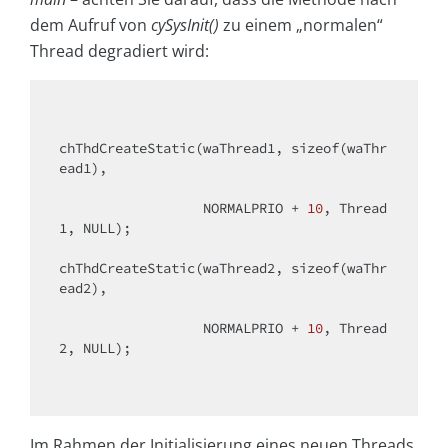
dem Aufruf von
cySysInit()
zu einem „normalen“
Thread degradiert wird:
chThdCreateStatic(waThread1, sizeof(waThr
ead1),

                  NORMALPRIO + 
10
, Thread
1, NULL);

chThdCreateStatic(waThread2, sizeof(waThr
ead2),

                  NORMALPRIO + 
10
, Thread
2, NULL);

Im Rahmen der Initialisierung eines neuen Threads