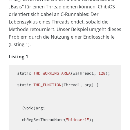
„Basis“ für einen Thread dienen können. ChibiOS
orientiert sich dabei an C-Runnables: Der
Lebenszyklus eines Threads endet, sobald die
Methode retourniert. Unser Beispiel umgeht dieses
Problem durch die Nutzung einer Endlosschleife
(Listing 1).
Listing 1
static
THD_WORKING_AREA
(waThread1, 
128
)
;

static
THD_FUNCTION
(Thread1, arg)
{

  (
void
)arg;

  chRegSetThreadName(
"blinker1"
);
