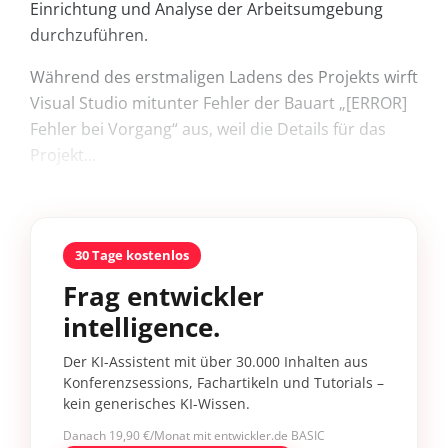
Einrichtung und Analyse der Arbeitsumgebung
durchzuführen.
Während des erstmaligen Ladens des Projekts wirft
Visual Studio mitunter Fehler der Bauart „[ERROR]
Fehler bei Vorgang“ aus, weil die Details für das
Projekt...
30 Tage kostenlos
Frag entwickler
intelligence.
Der KI-Assistent mit über 30.000 Inhalten aus
Konferenzsessions, Fachartikeln und Tutorials –
kein generisches KI-Wissen.
Danach 19,90 €/Monat mit entwickler.de BASIC