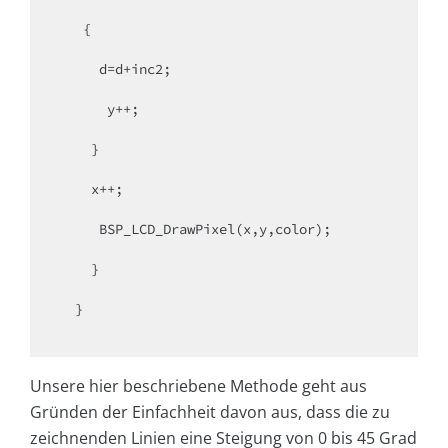
   {

     d=d+inc2;

      y++;

    }

    x++;

     BSP_LCD_DrawPixel(x,y,color);

    }

  }

Unsere hier beschriebene Methode geht aus
Gründen der Einfachheit davon aus, dass die zu
zeichnenden Linien eine Steigung von 0 bis 45 Grad