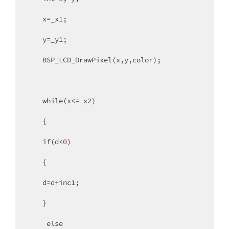
   x=_x1;

   y=_y1;

   BSP_LCD_DrawPixel(x,y,color);

while
(x<=_x2)

   {

if
(d<
0
)

   {

   d=d+inc1;

   }

else