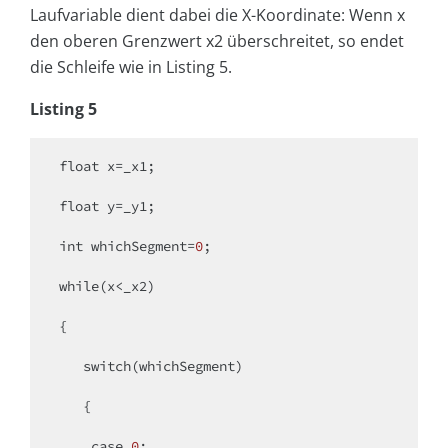
Laufvariable dient dabei die X-Koordinate: Wenn x
den oberen Grenzwert x2 überschreitet, so endet
die Schleife wie in Listing 5.
Listing 5
float
 x=_x1;

float
 y=_y1;

int
 whichSegment=
0
;

while
(x<_x2)

{

switch
(whichSegment)

   {

case
0
:
