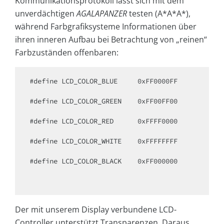
Kommunikationsprotokoll lässt sich mit dem
unverdächtigen
AGALAPANZER
testen (A*A*A*),
während Farbgrafiksysteme Informationen über
ihren inneren Aufbau bei Betrachtung von „reinen“
Farbzuständen offenbaren:
#define LCD_COLOR_BLUE     0xFF0000FF

#define LCD_COLOR_GREEN    0xFF00FF00

#define LCD_COLOR_RED      0xFFFF0000

#define LCD_COLOR_WHITE    0xFFFFFFFF

#define LCD_COLOR_BLACK    0xFF000000

Der mit unserem Display verbundene LCD-
Controller unterstützt Transparenzen. Daraus