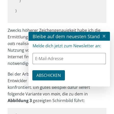
  }

}

Zwecks höherer Zeichengenauigkeit habe ich die
×
Bleibe auf dem neuesten Stand
Ermittlung der schon zurückgelegten Strecke mit
fl
oats
realisiert. In praktischem Code wäre hier die
Melde dich jetzt zum Newsletter an:
Nutzung von „Fixkommaarithmetik“ sinnvoller – im
Internet finden sich fertige Headerdateien, die die
notwendige Logik mitbringen.
Bei der Arbeit mit grafischen Systemen ist man als
Entwickler immer wieder mit Grenzfällen
konfrontiert. Ein gutes Beispiel dafür liefert
folgende Variante von
main
, die zu dem in
Abbildung 3
gezeigten Schirmbild führt: