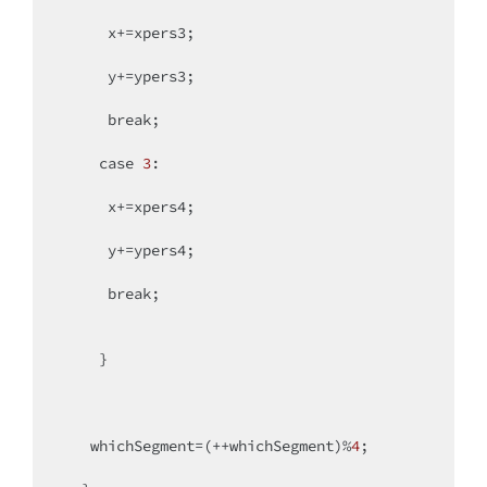
     x+=xpers3;

     y+=ypers3;

break
;

case
3
:

     x+=xpers4;

     y+=ypers4;

break
;

    }

   whichSegment=(++whichSegment)%
4
;
