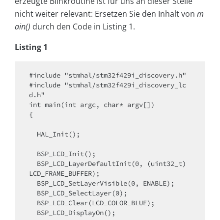
erzeugte Blinkroutine ist für uns an dieser Stelle
nicht weiter relevant: Ersetzen Sie den Inhalt von
m
ain()
durch den Code in Listing 1.
Listing 1
#include "stmhal/stm32f429i_discovery.h"

#include "stmhal/stm32f429i_discovery_lc
d.h"

int main(int argc, char* argv[])

{

  HAL_Init();

  BSP_LCD_Init();

  BSP_LCD_LayerDefaultInit(0, (uint32_t) 
LCD_FRAME_BUFFER);

  BSP_LCD_SetLayerVisible(0, ENABLE);

  BSP_LCD_SelectLayer(0);

  BSP_LCD_Clear(LCD_COLOR_BLUE);

  BSP_LCD_DisplayOn();
