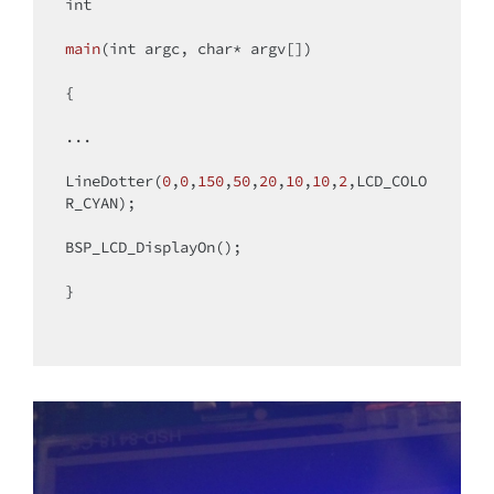
int
main
(
int
 argc, 
char
* argv[])
{

...

LineDotter(
0
,
0
,
150
,
50
,
20
,
10
,
10
,
2
,LCD_COLO
R_CYAN);

BSP_LCD_DisplayOn();

}
