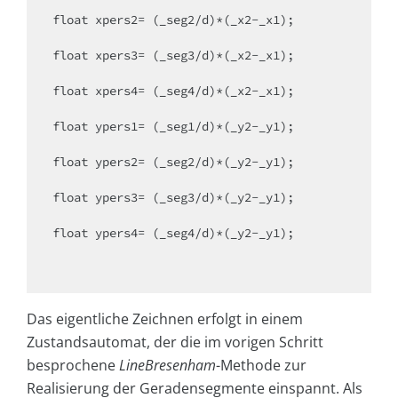
float
 xpers2= (_seg2/d)*(_x2-_x1);

float
 xpers3= (_seg3/d)*(_x2-_x1);

float
 xpers4= (_seg4/d)*(_x2-_x1);

float
 ypers1= (_seg1/d)*(_y2-_y1);

float
 ypers2= (_seg2/d)*(_y2-_y1);

float
 ypers3= (_seg3/d)*(_y2-_y1);

float
 ypers4= (_seg4/d)*(_y2-_y1);

Das eigentliche Zeichnen erfolgt in einem
Zustandsautomat, der die im vorigen Schritt
besprochene
LineBresenham
-Methode zur
Realisierung der Geradensegmente einspannt. Als