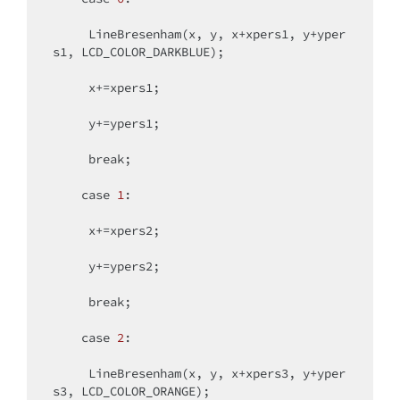
     LineBresenham(x, y, x+xpers1, y+yper
s1, LCD_COLOR_DARKBLUE);

     x+=xpers1;

     y+=ypers1;

break
;

case
1
:

     x+=xpers2;

     y+=ypers2;

break
;

case
2
:

     LineBresenham(x, y, x+xpers3, y+yper
s3, LCD_COLOR_ORANGE);
