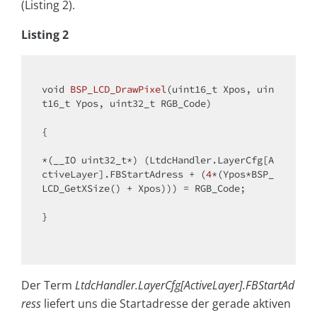
(Listing 2).
Listing 2
void
BSP_LCD_DrawPixel
(uint16_t Xpos, uin
t16_t Ypos, uint32_t RGB_Code)
{

*(__IO uint32_t*) (LtdcHandler.LayerCfg[A
ctiveLayer].FBStartAdress + (
4
*(Ypos*BSP_
LCD_GetXSize() + Xpos))) = RGB_Code;

}

Der Term
LtdcHandler.LayerCfg[ActiveLayer].FBStartAd
ress
liefert uns die Startadresse der gerade aktiven