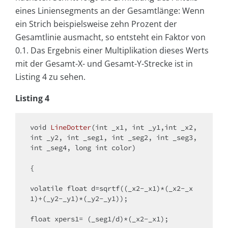
eines Liniensegments an der Gesamtlänge: Wenn
ein Strich beispielsweise zehn Prozent der
Gesamtlinie ausmacht, so entsteht ein Faktor von
0.1. Das Ergebnis einer Multiplikation dieses Werts
mit der Gesamt-X- und Gesamt-Y-Strecke ist in
Listing 4 zu sehen.
Listing 4
void
LineDotter
(
int
 _x1, 
int
 _y1,
int
 _x2, 
int
 _y2, 
int
 _seg1, 
int
 _seg2, 
int
 _seg3, 
int
 _seg4, 
long
int
 color)
{

volatile
float
 d=sqrtf((_x2-_x1)*(_x2-_x
1)+(_y2-_y1)*(_y2-_y1));

float
 xpers1= (_seg1/d)*(_x2-_x1);
