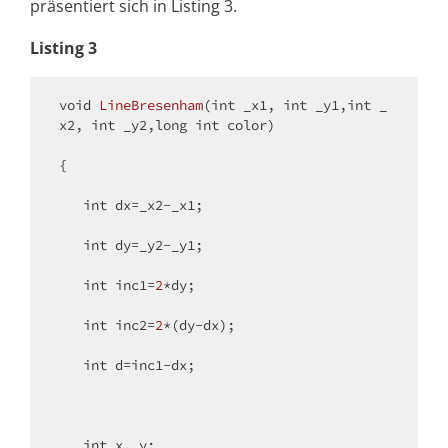
präsentiert sich in Listing 3.
Listing 3
void
LineBresenham
(
int
 _x1, 
int
 _y1,
int
 _
x2, 
int
 _y2,
long
int
 color)
{

int
 dx=_x2-_x1;

int
 dy=_y2-_y1;

int
 inc1=
2
*dy;

int
 inc2=
2
*(dy-dx);

int
 d=inc1-dx;

int
 x, y;
