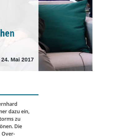
chen
24. Mai 2017
Bernhard
er dazu ein,
torms zu
rönen. Die
n Over-