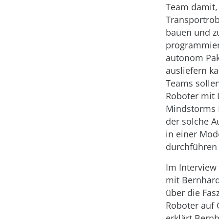
Team damit,
Transportrob
bauen und z
programmier
autonom Pak
ausliefern k
Teams solle
Roboter mit
Mindstorms 
der solche A
in einer Mod
durchführen
Im Interview
mit Bernhar
über die Fasz
Roboter auf 
erklärt Bern