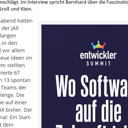
mschlägt. Im Interview spricht Bernhard über die Faszinati
Groß und Klein.
abend hatten
 der JAX
 langen
 in den
 vor allem
neue Ideen im
em stellten
nierte 67
n 13 spontan
 Teams der
lenge. Die
e auf einer
AX bisher. Der
al: Ein Start-
t dein