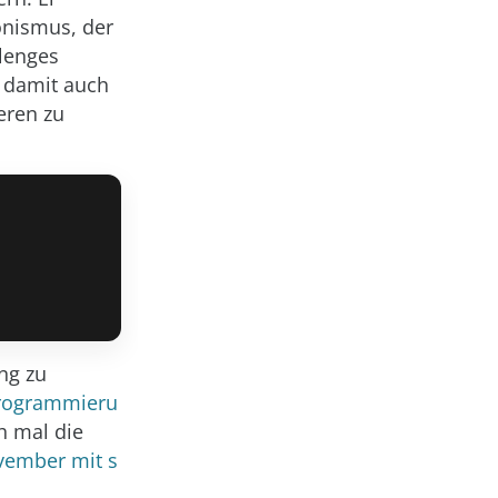
onismus, der
llenges
t damit auch
eren zu
ng zu
Programmieru
h mal die
vember mit s