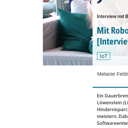
Interview mit
Mit Robo
[Intervi
IoT
Melanie Fel
Ein Dauerbren
Löwenstein (L
Hindernispar
meistern. Dabe
Softwareentwi