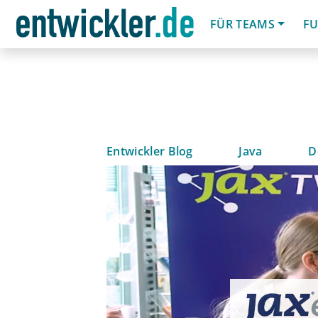
FÜR TEAMS
FU
Entwickler Blog
Java
D