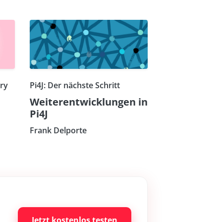
rry
Pi4J: Der nächste Schritt
Weiterentwicklungen in
Pi4J
Frank Delporte
Jetzt kostenlos testen