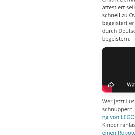
attestiert s
schnell zu O
begeistert e
durch Deutsc
begeistern.
Wer jetzt Lu
schnuppern,
ng von LEGO
Kinder ranla
einen Robote