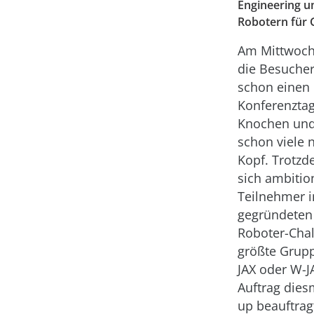
Engineering u
Robotern für 
Am Mittwoch
die Besucher
schon einen
Konferenztag
Knochen und
schon viele 
Kopf. Trotzd
sich ambitio
Teilnehmer i
gegründeten
Roboter-Chal
größte Grupp
JAX oder W-J
Auftrag diesm
up beauftrag