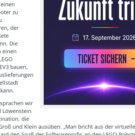
 einen
oter zu
u
en, der
ete
ann. Die
n einen
 LEGO
EV3 bauen,
uslieferungen
ellstadt
 kann.
 sprachen wir
d Löwenstein
ination, die
Groß und Klein ausüben. „Man bricht aus der virtuelle
hard den Spaß der Softwareprofis an den LEGO-Robote