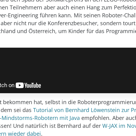
einen Teilnehmern aber auch einen Hang zum Perfekti
ver-Engineering führen kann. Mit seinen Roboter-Cha
r aber nicht nur die Konferenzbesucher, sondern tour
hland und Österreich, um Kinder für das Programmi
st bekommen hat, selbst in die Roboterprogrammieru
 dem sei das
Tutorial von Bernhard Löwenstein zur 
-Mindstorms-Robotern mit Java
empfohlen. Aber auc
ssen! Und natürlich ist Bernhard auf der
W-JAX im No
rn wieder dabei
.