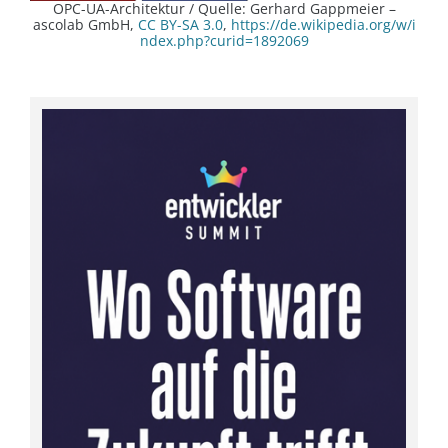
OPC-UA-Architektur / Quelle: Gerhard Gappmeier –
ascolab GmbH,
CC BY-SA 3.0
,
https://de.wikipedia.org/w/i
ndex.php?curid=1892069