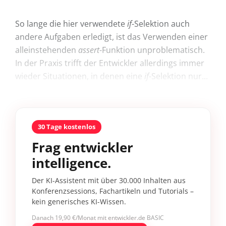
So lange die hier verwendete
if
-Selektion auch
andere Aufgaben erledigt, ist das Verwenden einer
alleinstehenden
assert
-Funktion unproblematisch.
In der Praxis trifft der Entwickler allerdings immer
wieder Situationen, in denen eine
if
-Selektion nur...
30 Tage kostenlos
Frag entwickler
intelligence.
Der KI-Assistent mit über 30.000 Inhalten aus
Konferenzsessions, Fachartikeln und Tutorials –
kein generisches KI-Wissen.
Danach 19,90 €/Monat mit entwickler.de BASIC