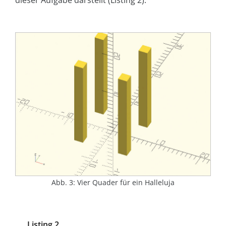
dieser Aufgabe darstellt (Listing 2).
Abb. 3: Vier Quader für ein Halleluja
Listing 2