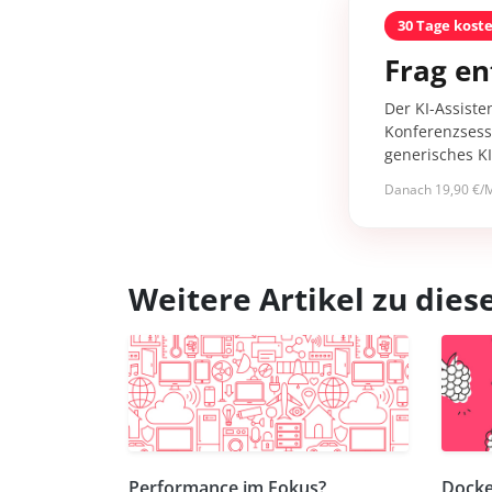
30 Tage kost
Frag en
Der KI-Assiste
Konferenzsessi
generisches K
Danach 19,90 €/M
Weitere Artikel zu di
Performance im Fokus?
Docke