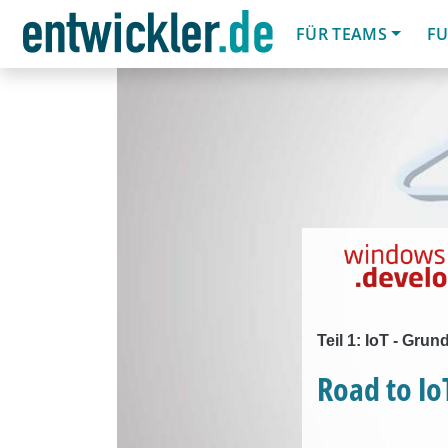
FÜR TEAMS
FU
Teil 1: IoT - Gru
Road to Io