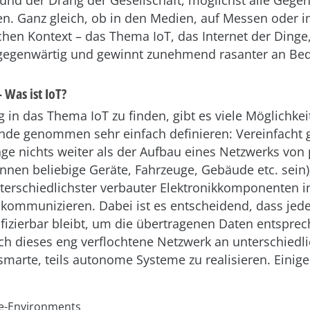
und der Drang der Gesellschaft, möglichst alle Gege
en. Ganz gleich, ob in den Medien, auf Messen oder 
en Kontext – das Thema IoT, das Internet der Dinge,
llgegenwärtig und gewinnt zunehmend rasanter an Be
 Was ist IoT?
 in das Thema IoT zu finden, gibt es viele Möglichkei
nde genommen sehr einfach definieren: Vereinfacht g
nge nichts weiter als der Aufbau eines Netzwerks von
nnen beliebige Geräte, Fahrzeuge, Gebäude etc. sein),
erschiedlichster verbauter Elektronikkomponenten in
 kommunizieren. Dabei ist es entscheidend, dass jede
ifizierbar bleibt, um die übertragenen Daten entspr
ch dieses eng verflochtene Netzwerk an unterschiedl
 smarte, teils autonome Systeme zu realisieren. Einige
-Environments