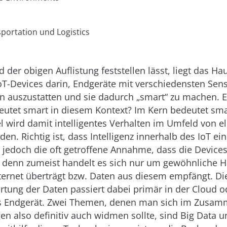
portation und Logistics
 der obigen Auflistung feststellen lässt, liegt das Ha
IoT-Devices darin, Endgeräte mit verschiedensten Se
n auszustatten und sie dadurch „smart“ zu machen. Es 
utet smart in diesem Kontext? Im Kern bedeutet smar
l wird damit intelligentes Verhalten im Umfeld von e
en. Richtig ist, dass Intelligenz innerhalb des IoT ei
ist jedoch die oft getroffene Annahme, dass die Devices
d, denn zumeist handelt es sich nur um gewöhnliche 
ternet überträgt bzw. Daten aus diesem empfängt. Die
tung der Daten passiert dabei primär in der Cloud o
s Endgerät. Zwei Themen, denen man sich im Zusa
n also definitiv auch widmen sollte, sind Big Data 