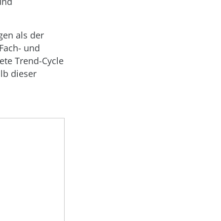
und
gen als der
 Fach- und
nete Trend-Cycle
lb dieser