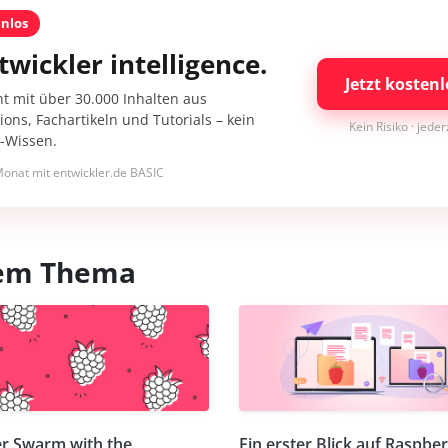
enlos
twickler intelligence.
Jetzt kostenl
nt mit über 30.000 Inhalten aus
ons, Fachartikeln und Tutorials – kein
Kein Risiko · jede
I-Wissen.
onat mit entwickler.de BASIC
esem Thema
r Swarm with the
Ein erster Blick auf Raspber