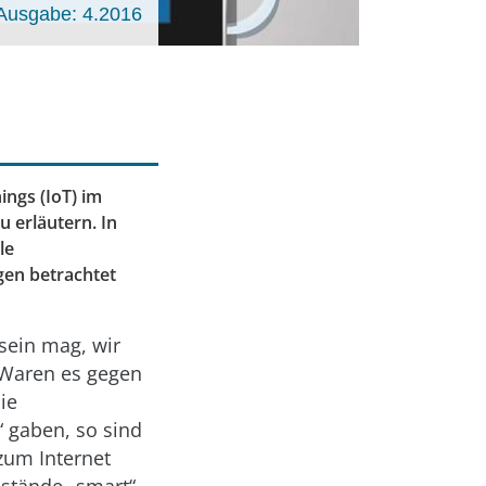
Ausgabe: 4.2016
ings (IoT) im
u erläutern. In
le
gen betrachtet
 sein mag, wir
. Waren es gegen
ie
“ gaben, so sind
zum Internet