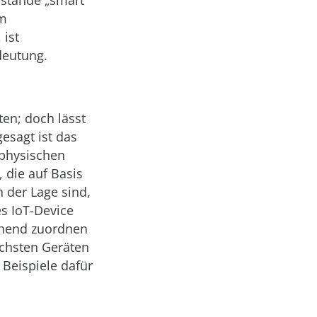
nstände „smart“
im
 ist
deutung.
ten; doch lässt
esagt ist das
 physischen
 die auf Basis
 der Lage sind,
s IoT-Device
echend zuordnen
ichsten Geräten
 Beispiele dafür