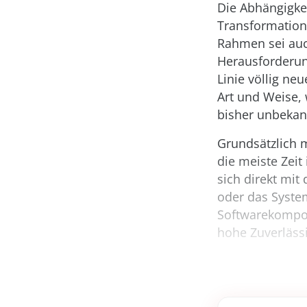
Die Abhängigkei
Transformation
Rahmen sei auch
Herausforderun
Linie völlig ne
Art und Weise, 
bisher unbekan
Grundsätzlich m
die meiste Zeit
sich direkt mi
oder das Syste
Softwarekompon
hohe Zuverlässi