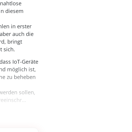
 nahtlose
(in diesem
len in erster
 aber auch die
rd, bringt
 sich.
 dass IoT-Geräte
nd möglich ist,
eme zu beheben
werden sollen,
eeinschr...