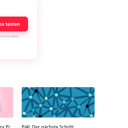
os testen
rzeit kündbar
ry Pi
Pi4J: Der nächste Schritt