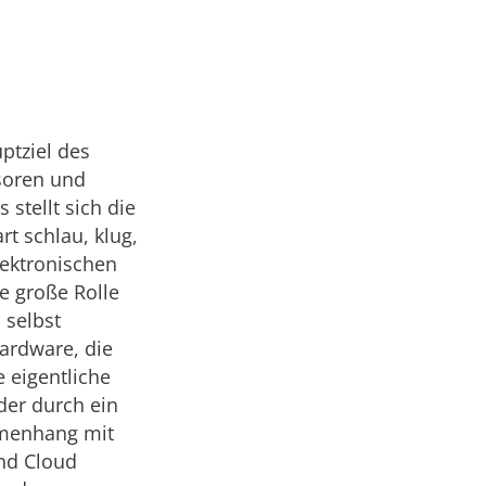
uptziel des
nsoren und
stellt sich die
t schlau, klug,
lektronischen
ne große Rolle
 selbst
Hardware, die
 eigentliche
der durch ein
mmenhang mit
und Cloud