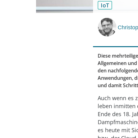
IoT
Christo
Diese mehrteilige
Allgemeinen und b
den nachfolgende
Anwendungen, die
und damit Schritt
Auch wenn es zu
leben inmitten 
Ende des 18. J
Dampfmaschine, 
es heute mit Si