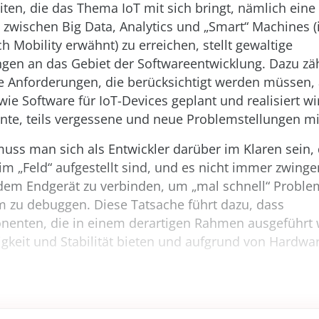
ten, die das Thema IoT mit sich bringt, nämlich eine
 zwischen Big Data, Analytics und „Smart“ Machines 
 Mobility erwähnt) zu erreichen, stellt gewaltige
gen an das Gebiet der Softwareentwicklung. Dazu zäh
ue Anforderungen, die berücksichtigt werden müssen,
wie Software für IoT-Devices geplant und realisiert wi
nte, teils vergessene und neue Problemstellungen mit
uss man sich als Entwickler darüber im Klaren sein,
 im „Feld“ aufgestellt sind, und es nicht immer zwinge
t dem Endgerät zu verbinden, um „mal schnell“ Probl
m zu debuggen. Diese Tatsache führt dazu, dass
enten, die in einem derartigen Rahmen ausgeführt 
gkeit und Stabilität bieten und aufgrund von Hardwar