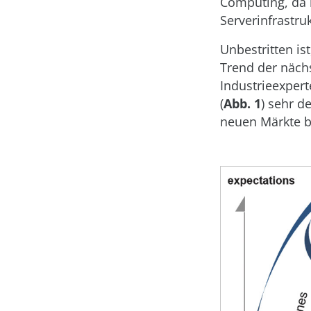
Computing, da 
Serverinfrastru
Unbestritten is
Trend der näch
Industrieexpert
(
Abb. 1
) sehr d
neuen Märkte 