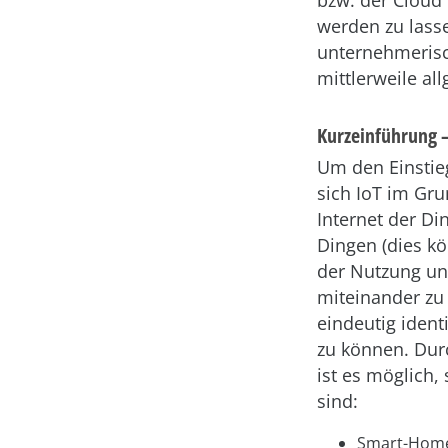
bzw. der Cloud 
werden zu lass
unternehmerisch
mittlerweile a
Kurzeinführung –
Um den Einstieg
sich IoT im Gru
Internet der Di
Dingen (dies kö
der Nutzung unt
miteinander zu
eindeutig ident
zu können. Dur
ist es möglich,
sind:
Smart-Home