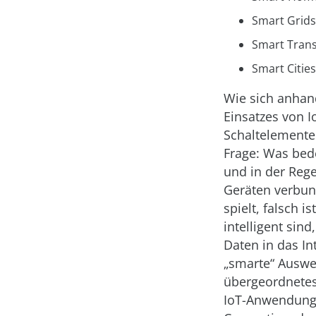
Smart Grids
Smart Trans
Smart Cities
Wie sich anhand
Einsatzes von 
Schalt­elemente
Frage: Was bede
und in der Rege
Geräten verbund
spielt, falsch 
intelligent sin
Daten in das In
„smarte“ Auswer
übergeordnete
IoT-Anwendunge