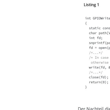
Listing 1
int GPIOWrite
{

  static const char s_values_str[] = "01";

  char path[VALUE_MAX];

  int fd;

  snprintf(path, VALUE_MAX, "/sys/class/gpio/gpio%d/value", pin);

  fd = open(path, O_WRONLY);

/*...*/
/* In case
otherwise
  write(fd, &s_values_str[LOW == value ? 0 : 1], 1));

/*...*/
  close(fd);

  return(0);

}
Der Nachteil di