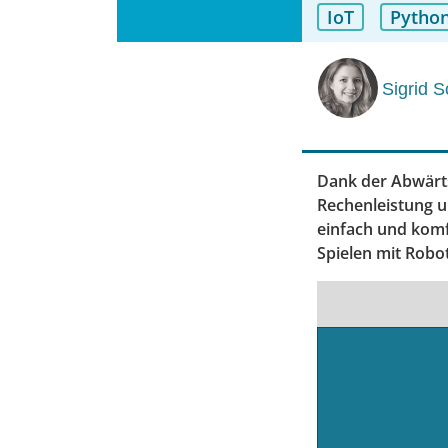
IoT
Pytho
Sigrid 
Dank der Abwärts
Rechenleistung u
einfach und komf
Spielen mit Rob