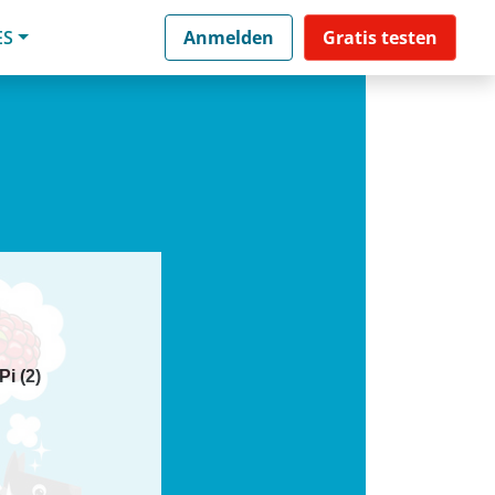
ES
Anmelden
Gratis testen
i (2)