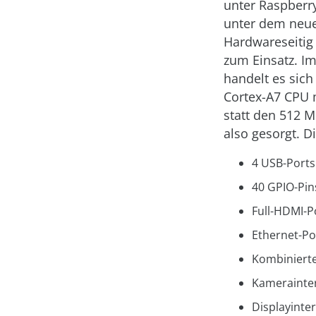
unter Raspberr
unter dem neue
Hardwareseitig
zum Einsatz. I
handelt es sic
Cortex-A7 CPU m
statt den 512 M
also gesorgt. D
4 USB-Ports
40 GPIO-Pin
Full-HDMI-P
Ethernet-Po
Kombinierte
Kamerainterf
Displayinter