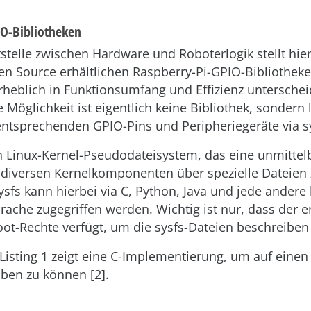
IO-Bibliotheken
tstelle zwischen Hardware und Roboterlogik stellt hie
en Source erhältlichen Raspberry-Pi-GPIO-Bibliothek
erheblich in Funktionsumfang und Effizienz unterschei
e Möglichkeit ist eigentlich keine Bibliothek, sondern 
 entsprechenden GPIO-Pins und Peripheriegeräte via s
in Linux-Kernel-Pseudodateisystem, das eine unmittel
u diversen Kernelkomponenten über spezielle Dateien
sysfs kann hierbei via C, Python, Java und jede andere
ache zugegriffen werden. Wichtig ist nur, dass der 
oot-Rechte verfügt, um die sysfs-Dateien beschreiben
 Listing 1 zeigt eine C-Implementierung, um auf einen
ben zu können [2].