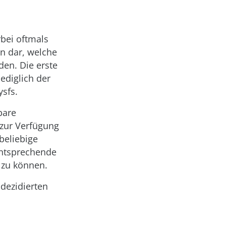
rbei oftmals
en dar, welche
den. Die erste
lediglich der
ysfs.
bare
 zur Verfügung
 beliebige
entsprechende
 zu können.
 dezidierten