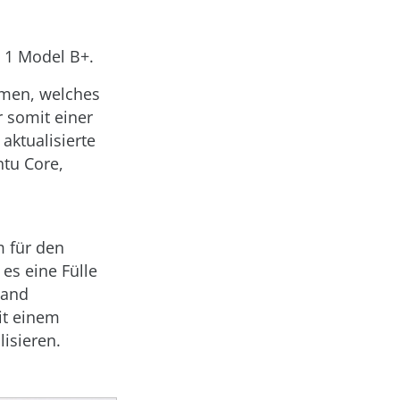
i 1 Model B+.
mmen, welches
r somit einer
aktualisierte
ntu Core,
m für den
es eine Fülle
wand
it einem
isieren.