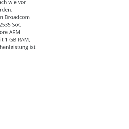
ach wie vor
rden.
von Broadcom
M2535 SoC
Core ARM
mit 1 GB RAM,
henleistung ist