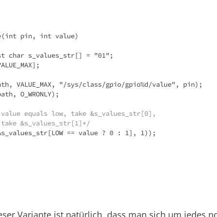
(int pin, int value)

 value equals low, take &s_values_str[0],
 take &s_values_str[1]*/
eser Variante ist natürlich, dass man sich um jedes n