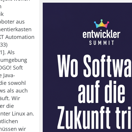
n
ik
oboter aus
entierkasten
T Automation
33)
]. Als
gsumgebung
OGO! Soft
e Java-
 die sowohl
ws als auch
äuft. Wir
er die
unter Linux an.
ntlichen
 müssen wir