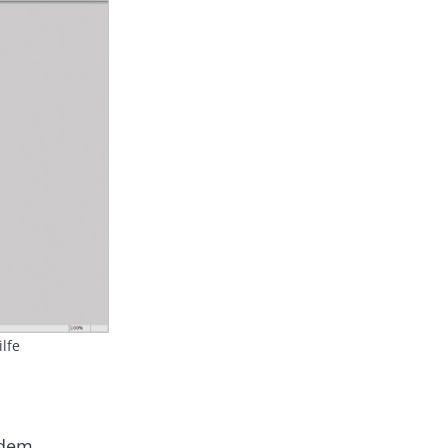
lfe
 dem