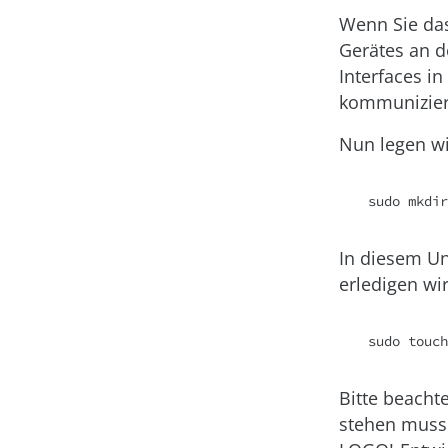
Wenn Sie da
Gerätes an d
Interfaces i
kommuniziere
Nun legen w
sudo mkdir
In diesem Unt
erledigen w
sudo touch
Bitte beachte
stehen muss.