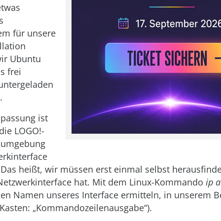
etwas
s
em für unsere
llation
ir Ubuntu
s frei
runtergeladen
.
npassung ist
 die LOGO!-
gsumgebung
rkinterface
 Das heißt, wir müssen erst einmal selbst herausfind
etzwerkinterface hat. Mit dem Linux-Kommando
ip 
en Namen unseres Interface ermitteln, in unserem Be
 Kasten: „Kommandozeilenausgabe“).