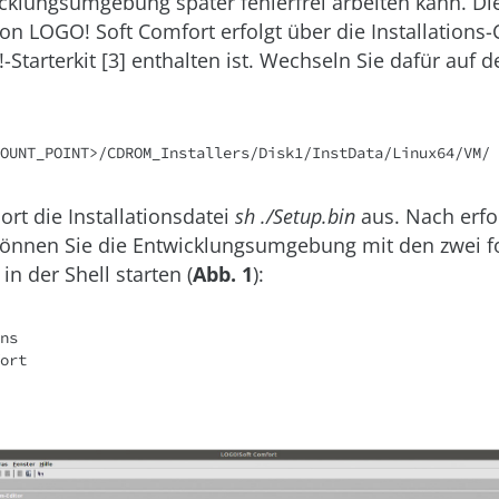
klungsumgebung später fehlerfrei arbeiten kann. Die
von LOGO! Soft Comfort erfolgt über die Installations-
tarterkit [3] enthalten ist. Wechseln Sie dafür auf d
OUNT_POINT>/CDROM_Installers/Disk1/InstData/Linux64/VM/
ort die Installationsdatei
sh ./Setup.bin
aus. Nach erfo
 können Sie die Entwicklungsumgebung mit den zwei 
 der Shell starten (
Abb. 1
):
ns

ort