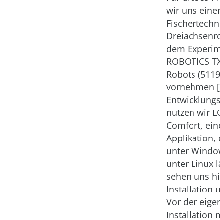
wir uns eine
Fischertechn
Dreiachsenr
dem Experim
ROBOTICS TX
Robots (5119
vornehmen [1
Entwicklun
nutzen wir L
Comfort, ein
Applikation,
unter Windo
unter Linux l
sehen uns hi
Installation 
Vor der eige
Installation