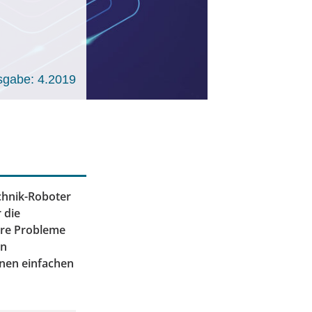
sgabe: 4.2019
chnik-Roboter
 die
ere Probleme
on
inen einfachen