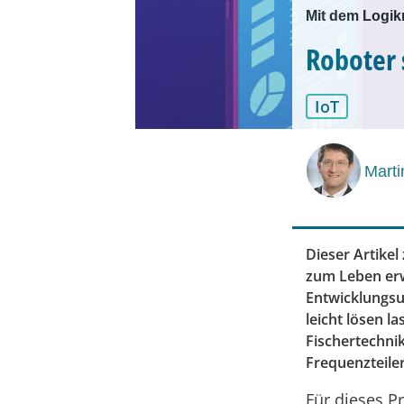
Mit dem Logik
Roboter 
IoT
Marti
Dieser Artike
zum Leben erw
Entwicklungsu
leicht lösen 
Fischertechni
Frequenzteiler
Für dieses P