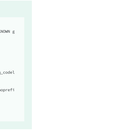
KNOWN g
_codel 