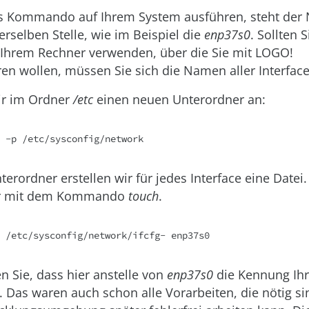
s Kommando auf Ihrem System ausführen, steht der
erselben Stelle, wie im Beispiel die
enp37s0
. Sollten 
n Ihrem Rechner verwenden, über die Sie mit LOGO!
n wollen, müssen Sie sich die Namen aller Interface
ir im Ordner
/etc
einen neuen Unterordner an:
 -p /etc/sysconfig/network
erordner erstellen wir für jedes Interface eine Datei
ir mit dem Kommando
touch
.
 /etc/sysconfig/network/ifcfg- enp37s0
n Sie, dass hier anstelle von
enp37s0
die Kennung Ihr
 Das waren auch schon alle Vorarbeiten, die nötig si