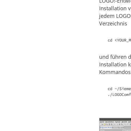
LOGO!-Entwic
Installation 
jedem LOGO!-S
Verzeichnis
cd <YOUR_M
und führen d
Installation
Kommandos in
cd ~/Sieme
./LOGOComf