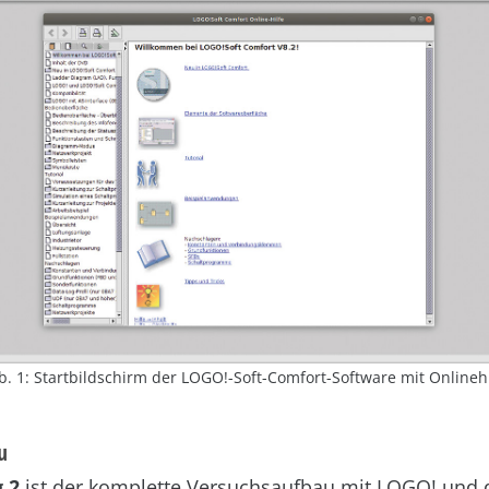
b. 1: Startbildschirm der LOGO!-Soft-Comfort-Software mit Onlinehi
u
 2
ist der komplette Versuchsaufbau mit LOGO! und