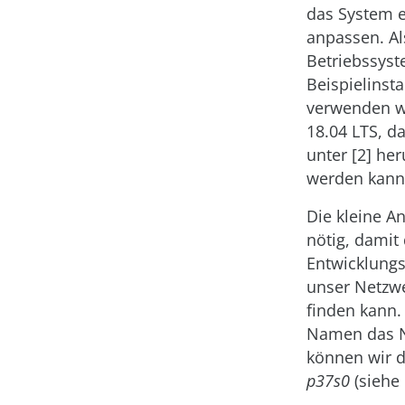
das System 
anpassen. Al
Betriebssyst
Beispielinsta
verwenden w
18.04 LTS, da
unter [2] he
werden kann
Die kleine A
nötig, damit
Entwicklun
unser Netzwe
finden kann.
Namen das N
können wir d
p37s0
(siehe