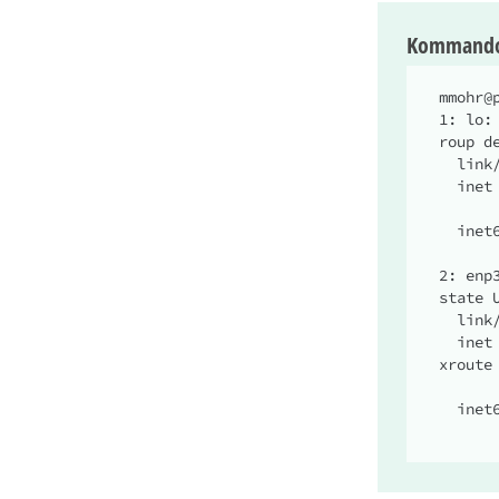
Kommando
mmohr@
1: lo:
roup de
  link/loopback 00:00:00:00:00:00 brd 00:00:00:00:00:00

  inet 127.0.0.1/8 scope host lo

	valid_lft forever preferred_lft f
  inet6 ::1/128 scope host

	valid_lft forever preferred_lft f
2: enp
state 
  link/ether 70:85:c2:b2:44:92 brd ff:ff:ff:ff:ff:ff

  inet 192.168.2.39/24 brd 192.168.2.255 scope global dynamic noprefi
xroute 
	valid_lft 2664sec preferred_lft 2
  inet6 fe80::ad8c:918c:49e7:79f7/64 scope link noprefixroute
