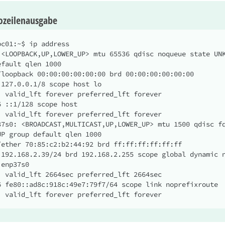
zeilenausgabe
pc01:~$ ip address

 <LOOPBACK,UP,LOWER_UP> mtu 65536 qdisc noqueue state UN
fault qlen 1000

orever

orever

37s0: <BROADCAST,MULTICAST,UP,LOWER_UP> mtu 1500 qdisc fq
UP group default qlen 1000

enp37s0

664sec

	valid_lft forever preferred_lft forever