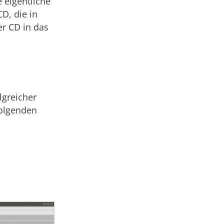
 eigentliche
CD, die in
er CD in das
lgreicher
folgenden