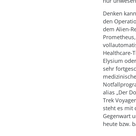
nur unwesent
Denken kann
den Operati
dem Alien-R
Prometheus,
vollautomat
Healthcare-T
Elysium ode
sehr fortgesc
medizinisch
Notfallprog
alias „Der Do
Trek Voyager
steht es mit 
Gegenwart un
heute bzw. b