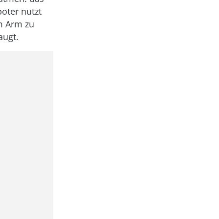
oter nutzt
m Arm zu
augt.