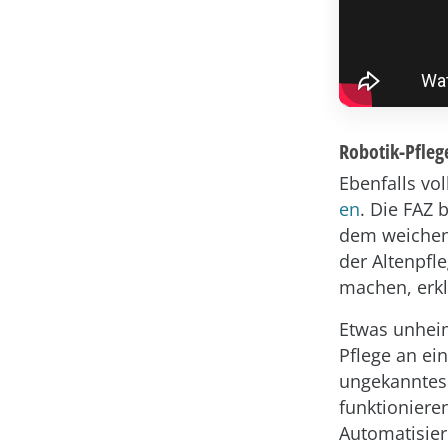
Robotik-Pfleg
Ebenfalls vo
en
. Die FAZ 
dem weichen 
der Altenpfl
machen, erklä
Etwas unheim
Pflege an ei
ungekanntes 
funktioniere
Automatisier