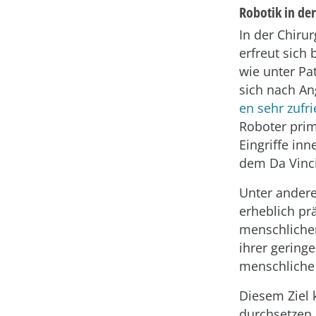
Robotik in der
In der Chiru
erfreut sich
wie unter Pa
sich nach A
en sehr zufr
Roboter prim
Eingriffe in
dem Da Vinci
Unter andere
erheblich pr
menschlichen
ihrer gering
menschliche 
Diesem Ziel 
durchsetzen,