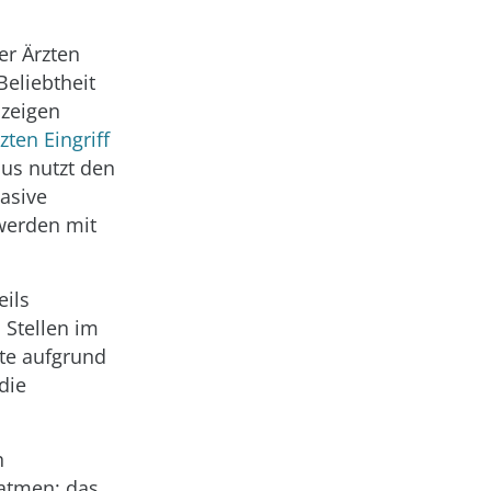
er Ärzten
Beliebtheit
 zeigen
zten Eingriff
aus nutzt den
asive
werden mit
eils
 Stellen im
te aufgrund
die
h
fatmen: das