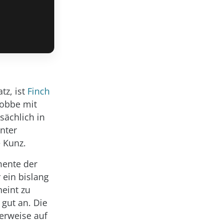
tz, ist
Finch
Robbe mit
sächlich in
nter
e Kunz.
mente der
 ein bislang
eint zu
gut an. Die
erweise auf