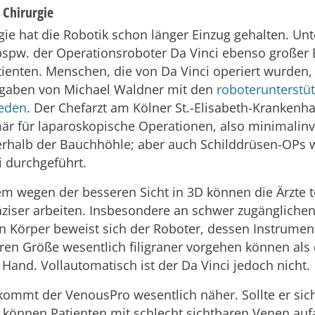
 Chirurgie
rgie hat die Robotik schon länger Einzug gehalten. Unt
 bspw. der Operationsroboter Da Vinci ebenso großer 
tienten. Menschen, die von Da Vinci operiert wurden,
ngaben von Michael Waldner mit den
roboterunterstüt
ieden
. Der Chefarzt am Kölner St.-Elisabeth-Krankenh
är für laparoskopische Operationen, also minimalinv
nerhalb der Bauchhöhle; aber auch Schilddrüsen-OPs 
 durchgeführt.
m wegen der besseren Sicht in 3D können die Ärzte t
äziser arbeiten. Insbesondere an schwer zugänglichen
 Körper beweist sich der Roboter, dessen Instrumen
eren Größe wesentlich filigraner vorgehen können als 
Hand. Vollautomatisch ist der Da Vinci jedoch nicht.
kommt der VenousPro wesentlich näher. Sollte er sic
 können Patienten mit schlecht sichtbaren Venen au