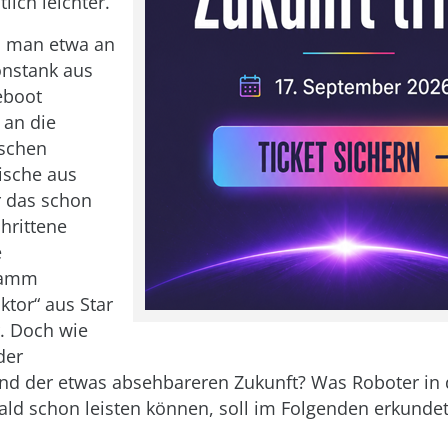
lich leichter.
 man etwa an
onstank aus
eboot
 an die
ischen
ische aus
r das schon
hrittene
e
ramm
ktor“ aus Star
. Doch wie
der
d der etwas absehbareren Zukunft? Was Roboter in 
ald schon leisten können, soll im Folgenden erkunde