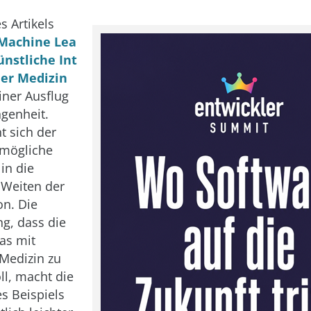
s Artikels
Machine Lea
ünstliche Int
der Medizin
iner Ausflug
ngenheit.
t sich der
e mögliche
 in die
 Weiten der
on. Die
g, dass die
as mit
Medizin zu
ll, macht die
s Beispiels