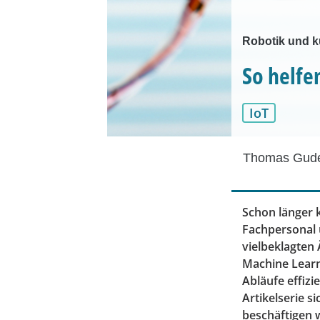
Robotik und kün
So helfe
IoT
Thomas Gud
Schon länger 
Fachpersonal 
vielbeklagten
Machine Learni
Abläufe effizi
Artikelserie s
beschäftigen 