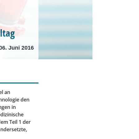
ltag
06. Juni 2016
el an
hnologie den
ngen in
dizinische
em Teil 1 der
andersetzte,